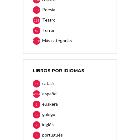
Poesía
537
Teatro
111
Terror
50
Más categorias
1850
LIBROS POR IDIOMAS
català
14
español
4084
euskera
6
galego
12
inglés
7
portugués
4