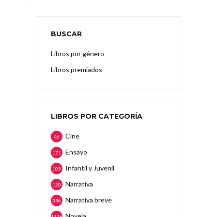
BUSCAR
Libros por género
Libros premiados
LIBROS POR CATEGORÍA
Cine
46
Ensayo
171
Infantil y Juvenil
105
Narrativa
120
Narrativa breve
396
Novela
1116