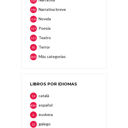
120
Narrativa breve
396
Novela
1116
Poesía
537
Teatro
111
Terror
50
Más categorias
1850
LIBROS POR IDIOMAS
català
14
español
4084
euskera
6
galego
12