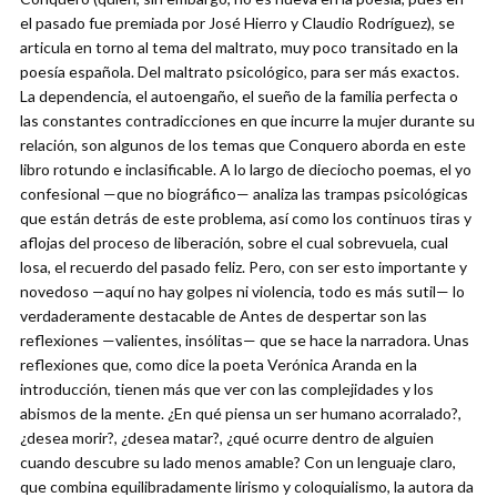
el pasado fue premiada por José Hierro y Claudio Rodríguez), se
articula en torno al tema del maltrato, muy poco transitado en la
poesía española. Del maltrato psicológico, para ser más exactos.
La dependencia, el autoengaño, el sueño de la familia perfecta o
las constantes contradicciones en que incurre la mujer durante su
relación, son algunos de los temas que Conquero aborda en este
libro rotundo e inclasificable. A lo largo de dieciocho poemas, el yo
confesional —que no biográfico— analiza las trampas psicológicas
que están detrás de este problema, así como los continuos tiras y
aflojas del proceso de liberación, sobre el cual sobrevuela, cual
losa, el recuerdo del pasado feliz. Pero, con ser esto importante y
novedoso —aquí no hay golpes ni violencia, todo es más sutil— lo
verdaderamente destacable de Antes de despertar son las
reflexiones —valientes, insólitas— que se hace la narradora. Unas
reflexiones que, como dice la poeta Verónica Aranda en la
introducción, tienen más que ver con las complejidades y los
abismos de la mente. ¿En qué piensa un ser humano acorralado?,
¿desea morir?, ¿desea matar?, ¿qué ocurre dentro de alguien
cuando descubre su lado menos amable? Con un lenguaje claro,
que combina equilibradamente lirismo y coloquialismo, la autora da