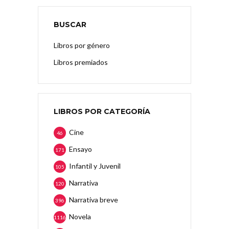
BUSCAR
Libros por género
Libros premiados
LIBROS POR CATEGORÍA
Cine
46
Ensayo
171
Infantil y Juvenil
105
Narrativa
120
Narrativa breve
396
Novela
1116