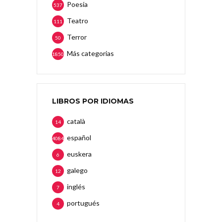
Poesía
537
Teatro
111
Terror
50
Más categorias
1850
LIBROS POR IDIOMAS
català
14
español
4084
euskera
6
galego
12
inglés
7
portugués
4