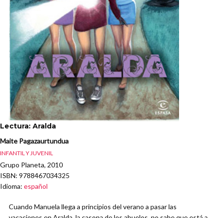
Lectura: Aralda
Maite Pagazaurtundua
INFANTIL Y JUVENIL
Grupo Planeta, 2010
ISBN
: 9788467034325
Idioma
:
español
Cuando Manuela llega a principios del verano a pasar las
vacaciones en Aralda, la casona de los abuelos, no sabe que está a