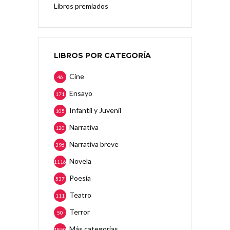
Libros premiados
LIBROS POR CATEGORÍA
Cine
46
Ensayo
171
Infantil y Juvenil
105
Narrativa
120
Narrativa breve
396
Novela
1116
Poesía
537
Teatro
111
Terror
50
Más categorias
1850