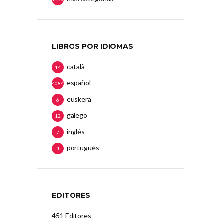
LIBROS POR IDIOMAS
català
14
español
4084
euskera
6
galego
12
inglés
7
portugués
4
EDITORES
451 Editores