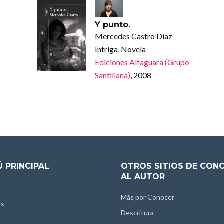
Y punto.
Mercedes Castro Díaz
Intriga, Novela
Ediciones Alfaguara (Grupo
Santillana)
, 2008
 PRINCIPAL
OTROS SITIOS DE CON
AL AUTOR
Más por Conocer
es
Descritura