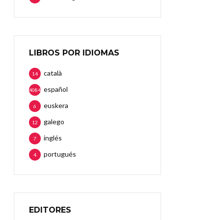
LIBROS POR IDIOMAS
català
14
español
4084
euskera
6
galego
12
inglés
7
portugués
4
EDITORES