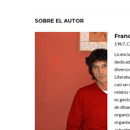
SOBRE EL AUTOR
Fran
1967, 
Licenci
dedicado
diversos
Literat
casi un
relatos
es gesto
de dinam
organiz
organis
actualm