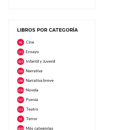
LIBROS POR CATEGORÍA
Cine
46
Ensayo
171
Infantil y Juvenil
105
Narrativa
120
Narrativa breve
396
Novela
1116
Poesía
537
Teatro
111
Terror
50
Más categorias
1850