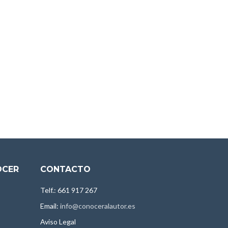
OCER
CONTACTO
Telf.: 661 917 267
Email:
info@conoceralautor.es
Aviso Legal