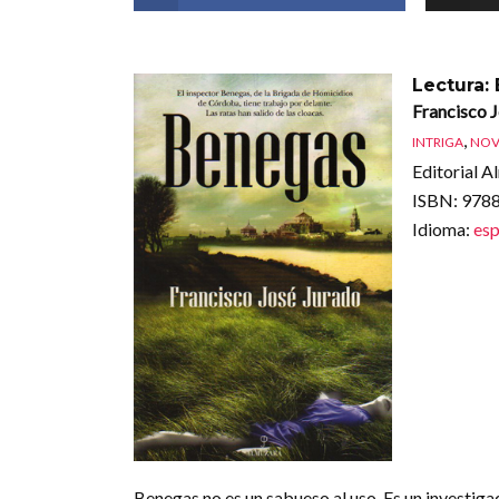
Lectura:
Francisco 
,
INTRIGA
NOV
Editorial A
ISBN
: 97
Idioma
:
esp
Benegas no es un sabueso al uso. Es un investigad