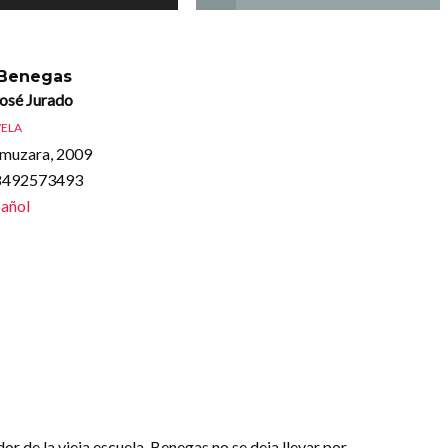
 Benegas
José Jurado
ELA
lmuzara, 2009
88492573493
añol
or de la vieja escuela. Benegas no se deja llevar por