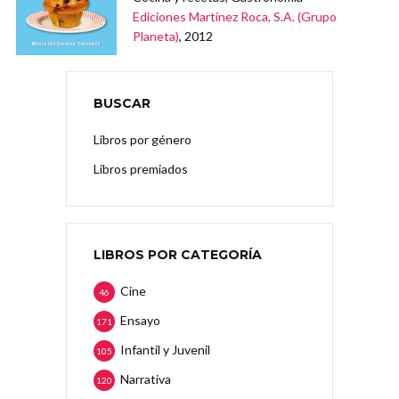
Ediciones Martínez Roca, S.A. (Grupo
Planeta)
, 2012
BUSCAR
Libros por género
Libros premiados
LIBROS POR CATEGORÍA
Cine
46
Ensayo
171
Infantil y Juvenil
105
Narrativa
120