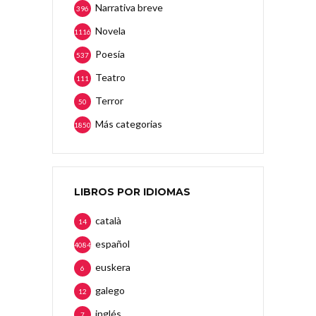
Narrativa breve
396
Novela
1116
Poesía
537
Teatro
111
Terror
50
Más categorias
1850
LIBROS POR IDIOMAS
català
14
español
4084
euskera
6
galego
12
inglés
7