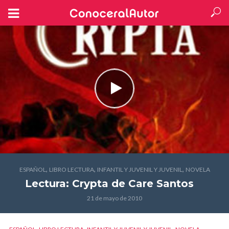
,
,
,
ESPAÑOL
LIBRO LECTURA
INFANTIL Y JUVENIL Y JUVENIL
NOVELA
Lectura: Crypta
de Care Santos
21 de mayo de 2010
,
,
,