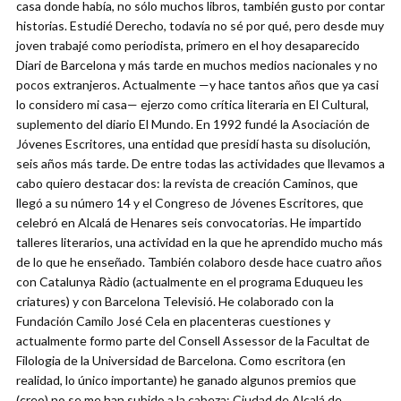
casa donde había, no sólo muchos libros, también gusto por contar
historias. Estudié Derecho, todavía no sé por qué, pero desde muy
joven trabajé como periodista, primero en el hoy desaparecido
Diari de Barcelona y más tarde en muchos medios nacionales y no
pocos extranjeros. Actualmente —y hace tantos años que ya casi
lo considero mi casa— ejerzo como crítica literaria en El Cultural,
suplemento del diario El Mundo. En 1992 fundé la Asociación de
Jóvenes Escritores, una entidad que presidí hasta su disolución,
seis años más tarde. De entre todas las actividades que llevamos a
cabo quiero destacar dos: la revista de creación Caminos, que
llegó a su número 14 y el Congreso de Jóvenes Escritores, que
celebró en Alcalá de Henares seis convocatorias. He impartido
talleres literarios, una actividad en la que he aprendido mucho más
de lo que he enseñado. También colaboro desde hace cuatro años
con Catalunya Ràdio (actualmente en el programa Eduqueu les
criatures) y con Barcelona Televisió. He colaborado con la
Fundación Camilo José Cela en placenteras cuestiones y
actualmente formo parte del Consell Assessor de la Facultat de
Filologia de la Universidad de Barcelona. Como escritora (en
realidad, lo único importante) he ganado algunos premios que
(creo) no se me han subido a la cabeza: Ciudad de Alcalá de