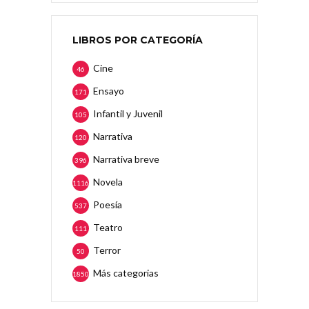
LIBROS POR CATEGORÍA
Cine
46
Ensayo
171
Infantil y Juvenil
105
Narrativa
120
Narrativa breve
396
Novela
1116
Poesía
537
Teatro
111
Terror
50
Más categorias
1850