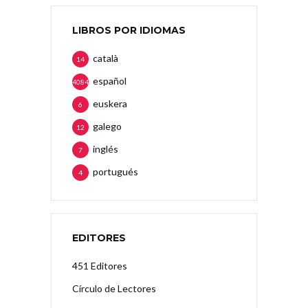
LIBROS POR IDIOMAS
català
14
español
4084
euskera
6
galego
12
inglés
7
portugués
4
EDITORES
451 Editores
Círculo de Lectores