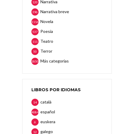
Narrativa
120
Narrativa breve
396
Novela
1116
Poesía
537
Teatro
111
Terror
50
Más categorias
1850
LIBROS POR IDIOMAS
català
14
español
4084
euskera
6
galego
12