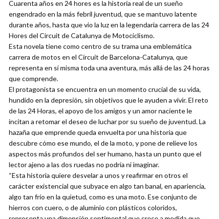
Cuarenta años en 24 hores es la historia real de un sueño
engendrado en la más febril juventud, que se mantuvo latente
durante años, hasta que vio la luz en la legendaria carrera de las 24
Hores del Circuit de Catalunya de Motociclismo.
Esta novela tiene como centro de su trama una emblemática
carrera de motos en el Circuit de Barcelona-Catalunya, que
representa en sí misma toda una aventura, más allá de las 24 horas
que comprende.
El protagonista se encuentra en un momento crucial de su vida,
hundido en la depresión, sin objetivos que le ayuden a vivir. El reto
de las 24 Horas, el apoyo de los amigos y un amor naciente le
incitan a retomar el deseo de luchar por su sueño de juventud. La
hazaña que emprende queda envuelta por una historia que
descubre cómo ese mundo, el de la moto, y pone de relieve los
aspectos más profundos del ser humano, hasta un punto que el
lector ajeno a las dos ruedas no podría ni imaginar.
“Esta historia quiere desvelar a unos y reafirmar en otros el
carácter existencial que subyace en algo tan banal, en apariencia,
algo tan frío en la quietud, como es una moto. Ese conjunto de
hierros con cuero, o de aluminio con plásticos coloridos,
representa una dimensión sentimental que crece a medida que