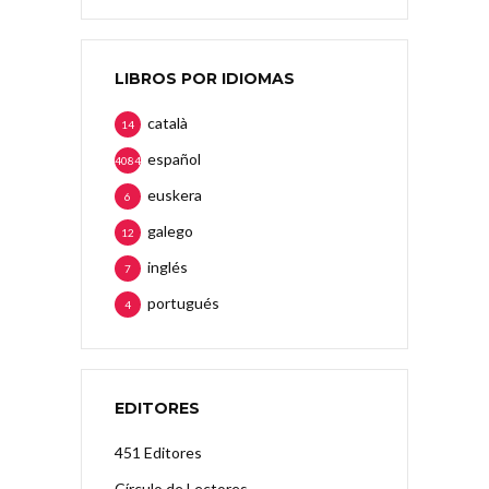
LIBROS POR IDIOMAS
català
14
español
4084
euskera
6
galego
12
inglés
7
portugués
4
EDITORES
451 Editores
Círculo de Lectores