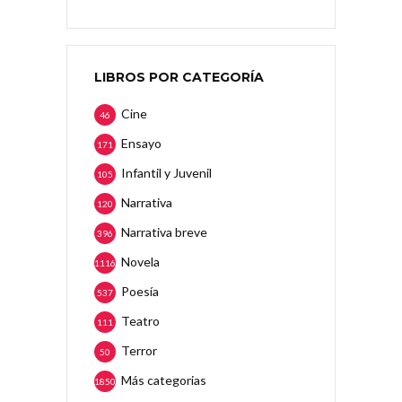
LIBROS POR CATEGORÍA
Cine
46
Ensayo
171
Infantil y Juvenil
105
Narrativa
120
Narrativa breve
396
Novela
1116
Poesía
537
Teatro
111
Terror
50
Más categorias
1850