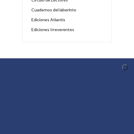
Cuadernos del laberinto
Ediciones Atlantis
Ediciones Irreverentes
CONOCER AL AUTOR
Conocer al Autor es un proyecto de difusión y
promoción de la creación en el ámbito
iberoamericano organizado en torno a los
comentarios audiovisuales que los autores
realizan de su propia obra.
MENÚ PRINCIPAL
Inicio