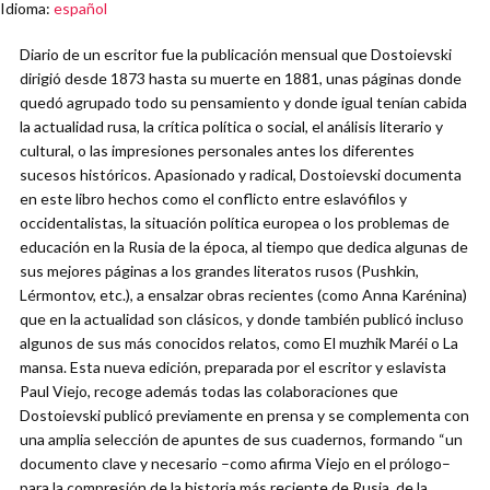
Idioma
:
español
Diario de un escritor fue la publicación mensual que Dostoievski
dirigió desde 1873 hasta su muerte en 1881, unas páginas donde
quedó agrupado todo su pensamiento y donde igual tenían cabida
la actualidad rusa, la crítica política o social, el análisis literario y
cultural, o las impresiones personales antes los diferentes
sucesos históricos. Apasionado y radical, Dostoievski documenta
en este libro hechos como el conflicto entre eslavófilos y
occidentalistas, la situación política europea o los problemas de
educación en la Rusia de la época, al tiempo que dedica algunas de
sus mejores páginas a los grandes literatos rusos (Pushkin,
Lérmontov, etc.), a ensalzar obras recientes (como Anna Karénina)
que en la actualidad son clásicos, y donde también publicó incluso
algunos de sus más conocidos relatos, como El muzhik Maréi o La
mansa. Esta nueva edición, preparada por el escritor y eslavista
Paul Viejo, recoge además todas las colaboraciones que
Dostoievski publicó previamente en prensa y se complementa con
una amplia selección de apuntes de sus cuadernos, formando “un
documento clave y necesario –como afirma Viejo en el prólogo–
para la compresión de la historia más reciente de Rusia, de la