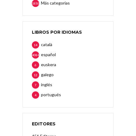
Más categorias
1850
LIBROS POR IDIOMAS
català
14
español
4084
euskera
6
galego
12
inglés
7
portugués
4
EDITORES