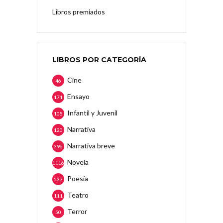
Libros premiados
LIBROS POR CATEGORÍA
Cine
46
Ensayo
171
Infantil y Juvenil
105
Narrativa
120
Narrativa breve
396
Novela
1116
Poesía
537
Teatro
111
Terror
50