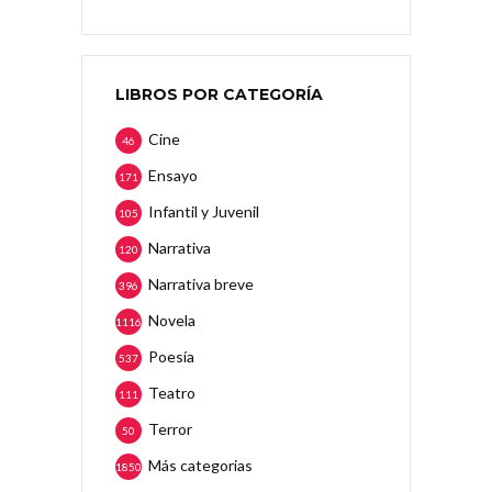
LIBROS POR CATEGORÍA
Cine
46
Ensayo
171
Infantil y Juvenil
105
Narrativa
120
Narrativa breve
396
Novela
1116
Poesía
537
Teatro
111
Terror
50
Más categorias
1850