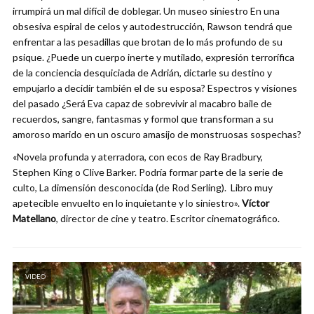
irrumpirá un mal difícil de doblegar. Un museo siniestro En una
obsesiva espiral de celos y autodestrucción, Rawson tendrá que
enfrentar a las pesadillas que brotan de lo más profundo de su
psique. ¿Puede un cuerpo inerte y mutilado, expresión terrorífica
de la conciencia desquiciada de Adrián, dictarle su destino y
empujarlo a decidir también el de su esposa? Espectros y visiones
del pasado ¿Será Eva capaz de sobrevivir al macabro baile de
recuerdos, sangre, fantasmas y formol que transforman a su
amoroso marido en un oscuro amasijo de monstruosas sospechas?
«Novela profunda y aterradora, con ecos de Ray Bradbury,
Stephen King o Clive Barker. Podría formar parte de la serie de
culto, La dimensión desconocida (de Rod Serling). Libro muy
apetecible envuelto en lo inquietante y lo siniestro».
Víctor
Matellano
, director de cine y teatro. Escritor cinematográfico.
VIDEO