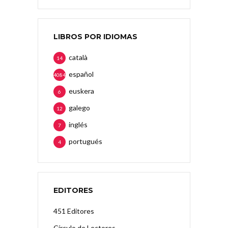
LIBROS POR IDIOMAS
català
14
español
4084
euskera
6
galego
12
inglés
7
portugués
4
EDITORES
451 Editores
Círculo de Lectores