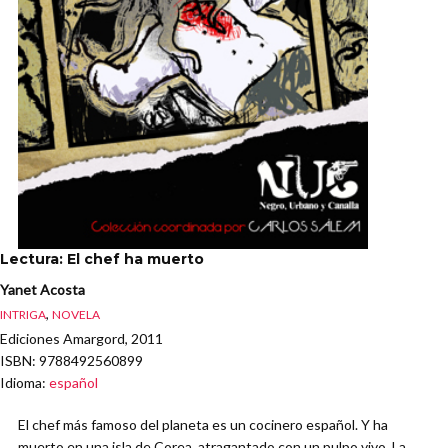
Lectura: El chef ha muerto
Yanet Acosta
,
INTRIGA
NOVELA
Ediciones Amargord, 2011
ISBN
: 9788492560899
Idioma
:
español
El chef más famoso del planeta es un cocinero español. Y ha
muerto en una isla de Corea, atragantado con un pulpo vivo. La