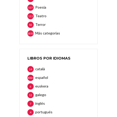
Poesía
537
Teatro
111
Terror
50
Más categorias
1850
LIBROS POR IDIOMAS
català
14
español
4084
euskera
6
galego
12
inglés
7
portugués
4