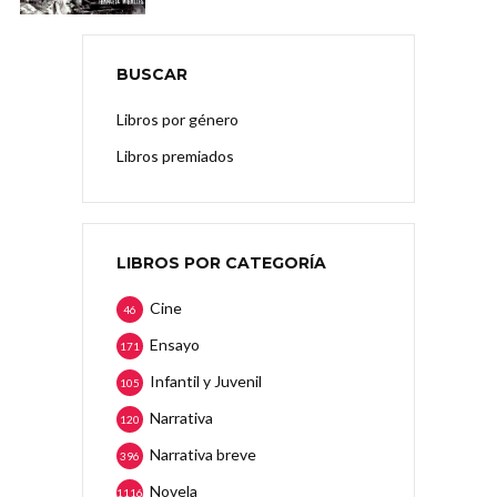
BUSCAR
Libros por género
Libros premiados
LIBROS POR CATEGORÍA
Cine
46
Ensayo
171
Infantil y Juvenil
105
Narrativa
120
Narrativa breve
396
Novela
1116