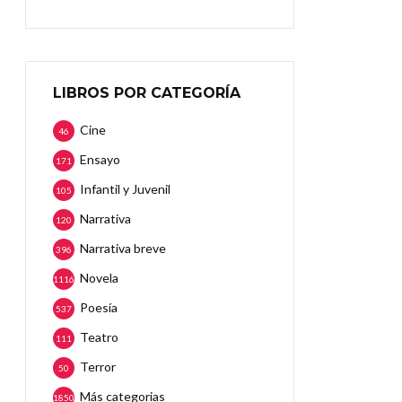
LIBROS POR CATEGORÍA
Cine
46
Ensayo
171
Infantil y Juvenil
105
Narrativa
120
Narrativa breve
396
Novela
1116
Poesía
537
Teatro
111
Terror
50
Más categorias
1850