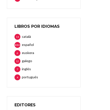
LIBROS POR IDIOMAS
català
14
español
4084
euskera
6
galego
12
inglés
7
portugués
4
EDITORES