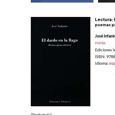
Lectura: 
poemas po
José Infant
POESÍA
Ediciones V
ISBN
: 97
Idioma
:
esp
(Portugués)