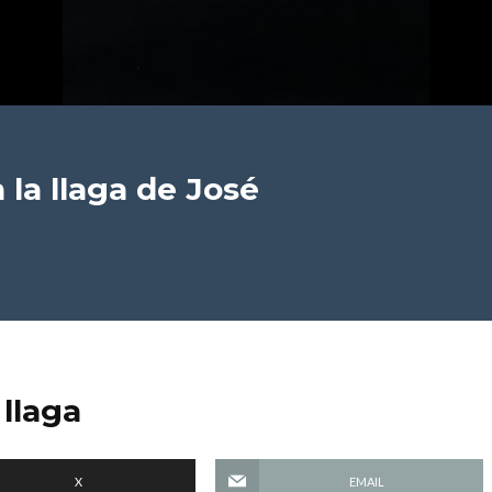
 la llaga
de José
 llaga
X
EMAIL