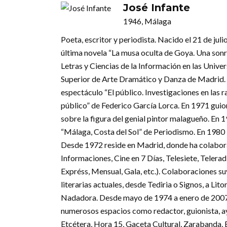
José Infante
1946, Málaga
Poeta, escritor y periodista. Nacido el 21 de j
última novela “La musa oculta de Goya. Una sonri
Letras y Ciencias de la Información en las Univ
Superior de Arte Dramático y Danza de Madrid.
espectáculo “El público. Investigaciones en las r
público” de Federico García Lorca. En 1971 guio
sobre la figura del genial pintor malagueño. En
“Málaga, Costa del Sol” de Periodismo. En 1980 l
Desde 1972 reside en Madrid, donde ha colabor
Informaciones, Cine en 7 Días, Telesiete, Telera
Expréss, Mensual, Gala, etc.). Colaboraciones su
literarias actuales, desde Tediria o Signos, a Lit
Nadadora. Desde mayo de 1974 a enero de 2007 
numerosos espacios como redactor, guionista, ayu
Etcétera, Hora 15, Gaceta Cultural, Zarabanda,