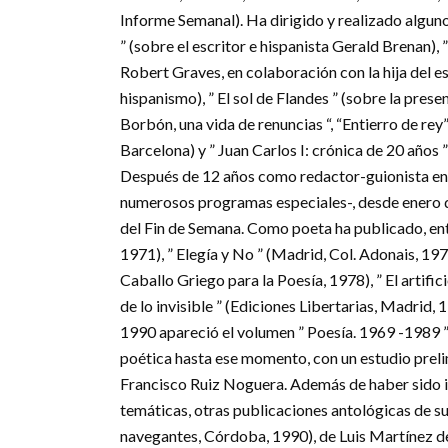
Informe Semanal). Ha dirigido y realizado alguno
” (sobre el escritor e hispanista Gerald Brenan),
Robert Graves, en colaboración con la hija del es
hispanismo), ” El sol de Flandes ” (sobre la prese
Borbón, una vida de renuncias “, “Entierro de rey
Barcelona) y ” Juan Carlos I: crónica de 20 años 
Después de 12 años como redactor-guionista en 
numerosos programas especiales-, desde enero d
del Fin de Semana. Como poeta ha publicado, ent
1971), ” Elegía y No ” (Madrid, Col. Adonais, 197
Caballo Griego para la Poesía, 1978), ” El artific
de lo invisible ” (Ediciones Libertarias, Madrid, 
1990 apareció el volumen ” Poesía. 1969 -1989 ” 
poética hasta ese momento, con un estudio preli
Francisco Ruiz Noguera. Además de haber sido i
temáticas, otras publicaciones antológicas de su
navegantes, Córdoba, 1990), de Luis Martínez de 