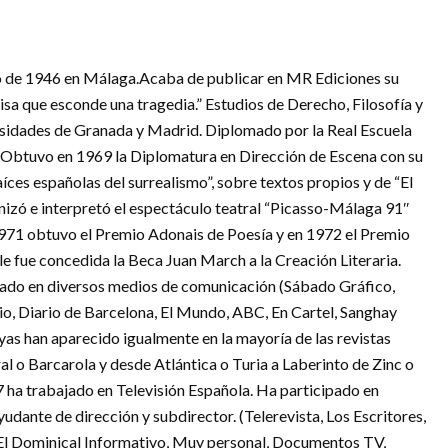
ulio de 1946 en Málaga.Acaba de publicar en MR Ediciones su
sa que esconde una tragedia.” Estudios de Derecho, Filosofía y
ersidades de Granada y Madrid. Diplomado por la Real Escuela
 Obtuvo en 1969 la Diplomatura en Dirección de Escena con su
aíces españolas del surrealismo”, sobre textos propios y de “El
nizó e interpretó el espectáculo teatral “Picasso-Málaga 91″
 1971 obtuvo el Premio Adonais de Poesía y en 1972 el Premio
e fue concedida la Beca Juan March a la Creación Literaria.
ado en diversos medios de comunicación (Sábado Gráfico,
dio, Diario de Barcelona, El Mundo, ABC, En Cartel, Sanghay
yas han aparecido igualmente en la mayoría de las revistas
oral o Barcarola y desde Atlántica o Turia a Laberinto de Zinc o
ha trabajado en Televisión Española. Ha participado en
dante de dirección y subdirector. (Telerevista, Los Escritores,
 El Dominical Informativo, Muy personal, Documentos TV,