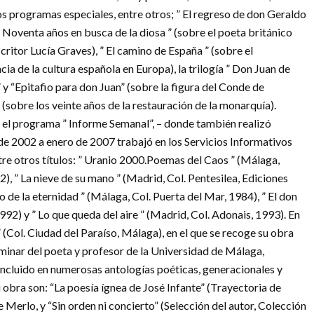
s programas especiales, entre otros; ” El regreso de don Geraldo
 ” Noventa años en busca de la diosa ” (sobre el poeta británico
critor Lucía Graves), ” El camino de España ” (sobre el
ncia de la cultura española en Europa), la trilogía ” Don Juan de
” y “Epitafio para don Juan” (sobre la figura del Conde de
” (sobre los veinte años de la restauración de la monarquía).
el programa ” Informe Semanal”, – donde también realizó
e 2002 a enero de 2007 trabajó en los Servicios Informativos
re otros títulos: ” Uranio 2000.Poemas del Caos ” (Málaga,
2), ” La nieve de su mano ” (Madrid, Col. Pentesilea, Ediciones
io de la eternidad ” (Málaga, Col. Puerta del Mar, 1984), ” El don
1992) y ” Lo que queda del aire ” (Madrid, Col. Adonais, 1993). En
(Col. Ciudad del Paraíso, Málaga), en el que se recoge su obra
minar del poeta y profesor de la Universidad de Málaga,
ncluido en numerosas antologías poéticas, generacionales y
 obra son: “La poesía ígnea de José Infante” (Trayectoria de
Merlo, y “Sin orden ni concierto” (Selección del autor, Colección