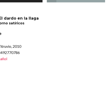
El dardo en la llaga
rno satíricos
e
itruvio, 2010
88492770786
añol