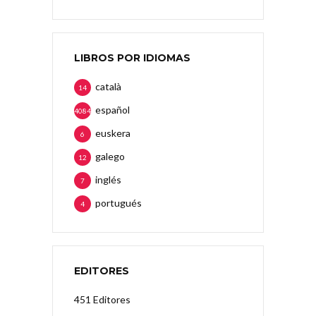
LIBROS POR IDIOMAS
català
14
español
4084
euskera
6
galego
12
inglés
7
portugués
4
EDITORES
451 Editores