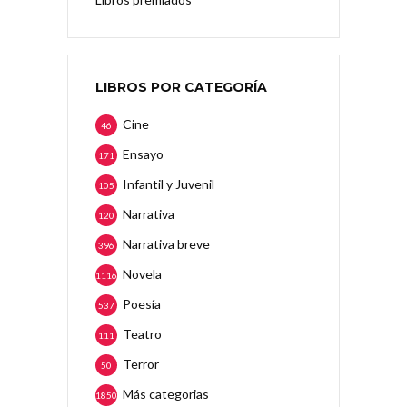
LIBROS POR CATEGORÍA
Cine
46
Ensayo
171
Infantil y Juvenil
105
Narrativa
120
Narrativa breve
396
Novela
1116
Poesía
537
Teatro
111
Terror
50
Más categorias
1850