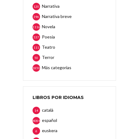
Narrativa
120
Narrativa breve
396
Novela
1116
Poesía
537
Teatro
111
Terror
50
Más categorias
1850
LIBROS POR IDIOMAS
català
14
español
4084
euskera
6