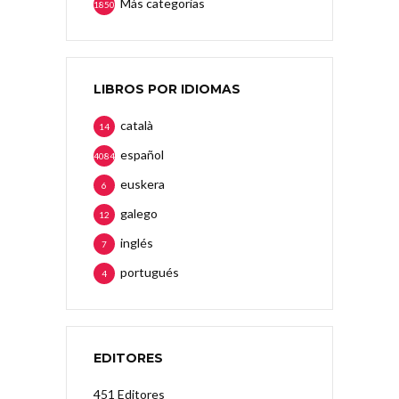
Más categorias
1850
LIBROS POR IDIOMAS
català
14
español
4084
euskera
6
galego
12
inglés
7
portugués
4
EDITORES
451 Editores