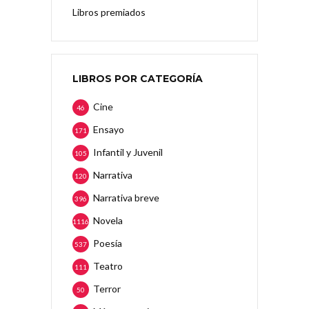
Libros premiados
LIBROS POR CATEGORÍA
Cine
46
Ensayo
171
Infantil y Juvenil
105
Narrativa
120
Narrativa breve
396
Novela
1116
Poesía
537
Teatro
111
Terror
50