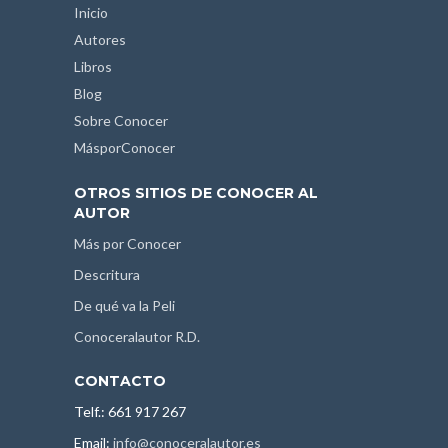
Inicio
Autores
Libros
Blog
Sobre Conocer
MásporConocer
OTROS SITIOS DE CONOCER AL
AUTOR
Más por Conocer
Descritura
De qué va la Peli
Conoceralautor R.D.
CONTACTO
Telf.: 661 917 267
Email:
info@conoceralautor.es