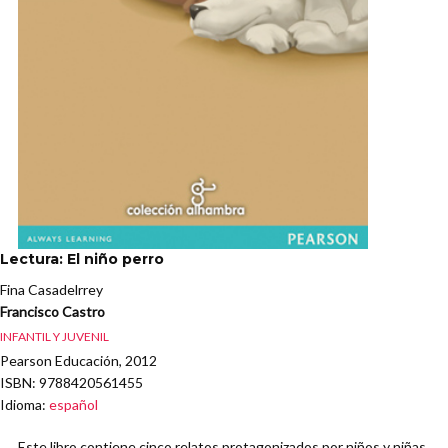
Lectura: El niño perro
Fina Casadelrrey
Francisco Castro
INFANTIL Y JUVENIL
Pearson Educación, 2012
ISBN
: 9788420561455
Idioma
:
español
Este libro contiene cinco relatos protagonizados por niños y niñas