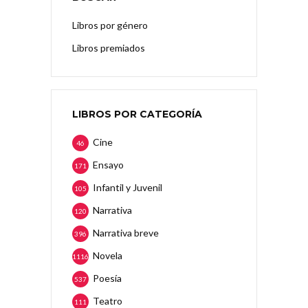
Libros por género
Libros premiados
LIBROS POR CATEGORÍA
Cine
46
Ensayo
171
Infantil y Juvenil
105
Narrativa
120
Narrativa breve
396
Novela
1116
Poesía
537
Teatro
111