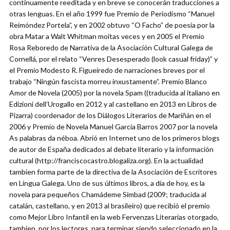
continuamente reeditada y en breve se conocerán traducciones a
otras lenguas. En el año 1999 fue Premio de Periodismo “Manuel
Reimóndez Portela”, y en 2002 obtuvo “O Facho” de poesía por la
obra Matar a Walt Whitman moitas veces y en 2005 el Premio
Rosa Reboredo de Narrativa de la Asociación Cultural Galega de
Cornellá, por el relato “Venres Desesperado (look casual friday)” y
el Premio Modesto R. Figueiredo de narraciones breves por el
trabajo “Ningún fascista morreu inxustamente”. Premio Blanco
Amor de Novela (2005) por la novela Spam ((traducida al italiano en
Edizioni dell’Urogallo en 2012 y al castellano en 2013 en Libros de
Pizarra) coordenador de los Diálogos Literarios de Mariñán en el
2006 y Premio de Novela Manuel García Barros 2007 por la novela
As palabras da néboa. Abrió en Internet uno de los primeros blogs
de autor de España dedicados al debate literario y la información
cultural (http://franciscocastro.blogaliza.org). En la actualidad
tambien forma parte de la directiva de la Asociación de Escritores
en Lingua Galega. Uno de sus últimos libros, a día de hoy, es la
novela para pequeños Chamádeme Simbad (2009; traducida al
catalán, castellano, y en 2013 al brasileiro) que recibió el premio
como Mejor Libro Infantil en la web Fervenzas Literarias otorgado,
tambien, por los lectores, para terminar siendo seleccionado en la