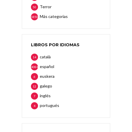
Terror
50
Más categorias
1850
LIBROS POR IDIOMAS
català
14
español
4084
euskera
6
galego
12
inglés
7
portugués
4