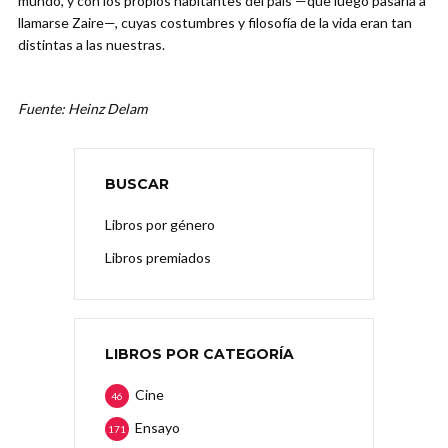
mundo, y con los propios habitantes del país —que luego pasaría a
llamarse Zaire—, cuyas costumbres y filosofía de la vida eran tan
distintas a las nuestras.
Fuente: Heinz Delam
BUSCAR
Libros por género
Libros premiados
LIBROS POR CATEGORÍA
Cine
46
Ensayo
171