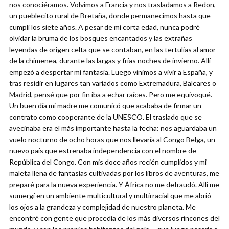
nos conociéramos. Volvimos a Francia y nos trasladamos a Redon,
un pueblecito rural de Bretaña, donde permanecimos hasta que
cumplí los siete años. A pesar de mi corta edad, nunca podré
olvidar la bruma de los bosques encantados y las extrañas
leyendas de origen celta que se contaban, en las tertulias al amor
de la chimenea, durante las largas y frías noches de invierno. Allí
empezó a despertar mi fantasía. Luego vinimos a vivir a España, y
tras residir en lugares tan variados como Extremadura, Baleares o
Madrid, pensé que por fin iba a echar raíces. Pero me equivoqué.
Un buen día mi madre me comunicó que acababa de firmar un
contrato como cooperante de la UNESCO. El traslado que se
avecinaba era el más importante hasta la fecha: nos aguardaba un
vuelo nocturno de ocho horas que nos llevaría al Congo Belga, un
nuevo país que estrenaba independencia con el nombre de
República del Congo. Con mis doce años recién cumplidos y mi
maleta llena de fantasías cultivadas por los libros de aventuras, me
preparé para la nueva experiencia. Y África no me defraudó. Allí me
sumergí en un ambiente multicultural y multirracial que me abrió
los ojos a la grandeza y complejidad de nuestro planeta. Me
encontré con gente que procedía de los más diversos rincones del