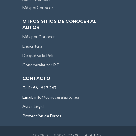
MásporConocer
OTROS SITIOS DE CONOCER AL
AUTOR
Más por Conocer
Descritura
De qué va la Peli
Conoceralautor R.D.
CONTACTO
Telf.: 661 917 267
Email:
info@conoceralautor.es
Aviso Legal
Protección de Datos
COPYRIGHT © 2026.
CONOCER AL AUTOR
.