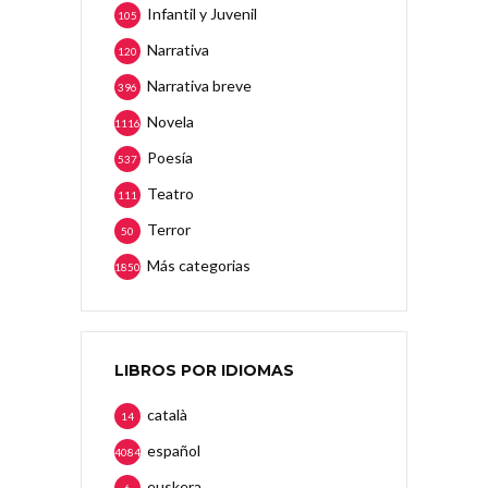
Infantil y Juvenil
105
Narrativa
120
Narrativa breve
396
Novela
1116
Poesía
537
Teatro
111
Terror
50
Más categorias
1850
LIBROS POR IDIOMAS
català
14
español
4084
euskera
6