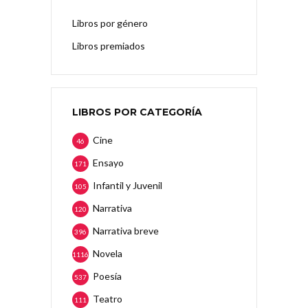
Libros por género
Libros premiados
LIBROS POR CATEGORÍA
Cine
46
Ensayo
171
Infantil y Juvenil
105
Narrativa
120
Narrativa breve
396
Novela
1116
Poesía
537
Teatro
111