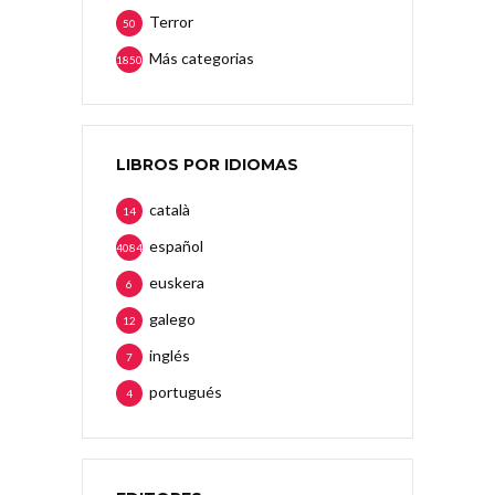
Terror
50
Más categorias
1850
LIBROS POR IDIOMAS
català
14
español
4084
euskera
6
galego
12
inglés
7
portugués
4