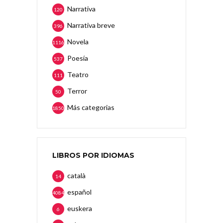
Narrativa
120
Narrativa breve
396
Novela
1116
Poesía
537
Teatro
111
Terror
50
Más categorias
1850
LIBROS POR IDIOMAS
català
14
español
4084
euskera
6