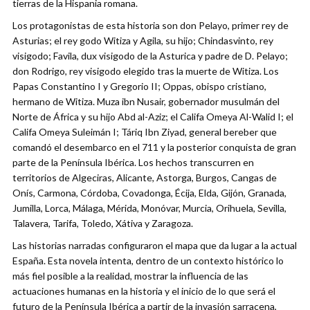
tierras de la Hispania romana.
Los protagonistas de esta historia son don Pelayo, primer rey de
Asturias; el rey godo Witiza y Agila, su hijo; Chindasvinto, rey
visigodo; Favila, dux visigodo de la Asturica y padre de D. Pelayo;
don Rodrigo, rey visigodo elegido tras la muerte de Witiza. Los
Papas Constantino I y Gregorio II; Oppas, obispo cristiano,
hermano de Witiza. Muza ibn Nusair, gobernador musulmán del
Norte de África y su hijo Abd al-Aziz; el Califa Omeya Al-Walid I; el
Califa Omeya Suleimán I; Táriq Ibn Ziyad, general bereber que
comandó el desembarco en el 711 y la posterior conquista de gran
parte de la Península Ibérica. Los hechos transcurren en
territorios de Algeciras, Alicante, Astorga, Burgos, Cangas de
Onís, Carmona, Córdoba, Covadonga, Écija, Elda, Gijón, Granada,
Jumilla, Lorca, Málaga, Mérida, Monóvar, Murcia, Orihuela, Sevilla,
Talavera, Tarifa, Toledo, Xátiva y Zaragoza.
Las historias narradas configuraron el mapa que da lugar a la actual
España. Esta novela intenta, dentro de un contexto histórico lo
más fiel posible a la realidad, mostrar la influencia de las
actuaciones humanas en la historia y el inicio de lo que será el
futuro de la Península Ibérica a partir de la invasión sarracena,