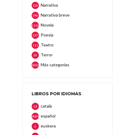
Narrativa
120
Narrativa breve
396
Novela
1116
Poesía
537
Teatro
111
Terror
50
Más categorias
1850
LIBROS POR IDIOMAS
català
14
español
4084
euskera
6