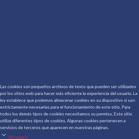
Conoceralautor R.D.
CONTACTO
Telf.: 661 917 267
Email:
info@conoceralautor.es
Aviso Legal
Protección de Datos
COPYRIGHT © 2026.
CONOCER AL AUTOR
.
Las cookies son pequeños archivos de texto que pueden ser utilizados
por los sitios web para hacer más eficiente la experiencia del usuario. La
ley establece que podemos almacenar cookies en su dispositivo si son
estrictamente necesarias para el funcionamiento de este sitio. Para
todos los demás tipos de cookies necesitamos su permiso. Este sitio
utiliza diferentes tipos de cookies. Algunas cookies pertenecen a
servicios de terceros que aparecen en nuestras páginas.
Necesario