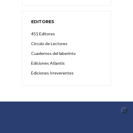
EDITORES
451 Editores
Círculo de Lectores
Cuadernos del laberinto
Ediciones Atlantis
Ediciones Irreverentes
CONOCER AL AUTOR
Conocer al Autor es un proyecto de difusión y
promoción de la creación en el ámbito