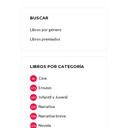
BUSCAR
Libros por género
Libros premiados
LIBROS POR CATEGORÍA
Cine
46
Ensayo
171
Infantil y Juvenil
105
Narrativa
120
Narrativa breve
396
Novela
1116