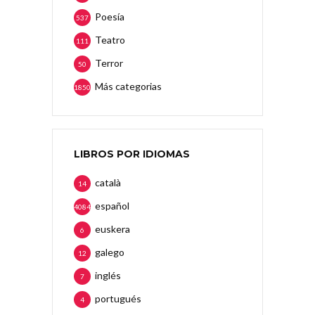
Poesía
537
Teatro
111
Terror
50
Más categorias
1850
LIBROS POR IDIOMAS
català
14
español
4084
euskera
6
galego
12
inglés
7
portugués
4