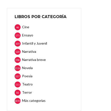
LIBROS POR CATEGORÍA
Cine
46
Ensayo
171
Infantil y Juvenil
105
Narrativa
120
Narrativa breve
396
Novela
1116
Poesía
537
Teatro
111
Terror
50
Más categorias
1850