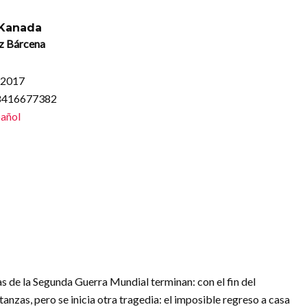
 Kanada
z Bárcena
, 2017
88416677382
añol
 de la Segunda Guerra Mundial terminan: con el fin del
anzas, pero se inicia otra tragedia: el imposible regreso a casa