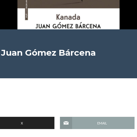
 Juan Gómez Bárcena
X
EMAIL