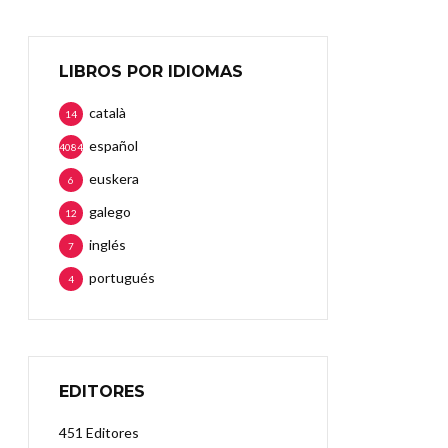
LIBROS POR IDIOMAS
català
14
español
4084
euskera
6
galego
12
inglés
7
portugués
4
EDITORES
451 Editores