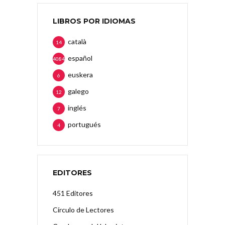
LIBROS POR IDIOMAS
català
14
español
4084
euskera
6
galego
12
inglés
7
portugués
4
EDITORES
451 Editores
Círculo de Lectores