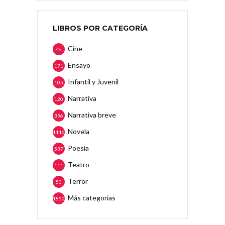
LIBROS POR CATEGORÍA
Cine
46
Ensayo
171
Infantil y Juvenil
105
Narrativa
120
Narrativa breve
396
Novela
1116
Poesía
537
Teatro
111
Terror
50
Más categorias
1850