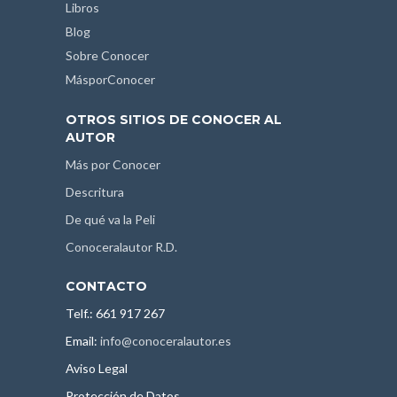
Libros
Blog
Sobre Conocer
MásporConocer
OTROS SITIOS DE CONOCER AL
AUTOR
Más por Conocer
Descritura
De qué va la Peli
Conoceralautor R.D.
CONTACTO
Telf.: 661 917 267
Email:
info@conoceralautor.es
Aviso Legal
Protección de Datos