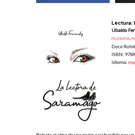
Lectura:
Ubaldo Fe
,
FILOSOFÍA
N
Doce Roble
ISBN
: 97
Idioma
:
esp
Retrata el alma de una mujer casi hundida por un 