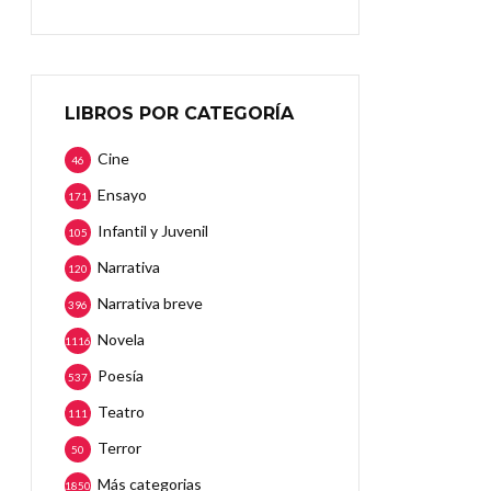
LIBROS POR CATEGORÍA
Cine
46
Ensayo
171
Infantil y Juvenil
105
Narrativa
120
Narrativa breve
396
Novela
1116
Poesía
537
Teatro
111
Terror
50
Más categorias
1850