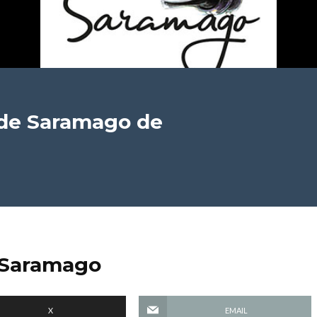
a de Saramago
de
e Saramago
X
EMAIL