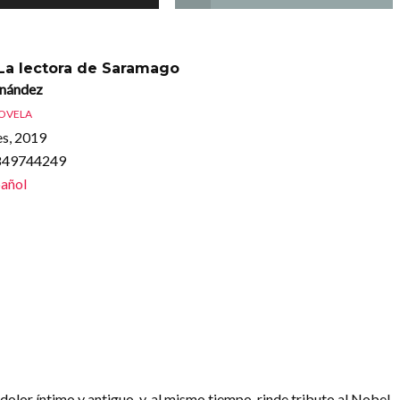
 La lectora de Saramago
rnández
OVELA
s, 2019
8849744249
añol
dolor íntimo y antiguo, y, al mismo tiempo, rinde tributo al Nobel