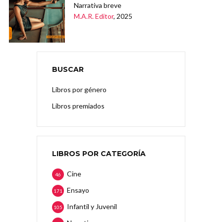
Narrativa breve
M.A.R. Editor
, 2025
BUSCAR
Libros por género
Libros premiados
LIBROS POR CATEGORÍA
Cine
46
Ensayo
171
Infantil y Juvenil
105