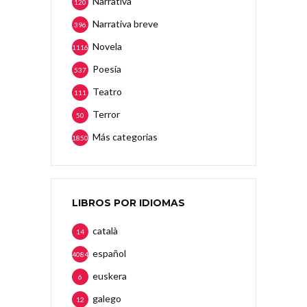
Narrativa
120
Narrativa breve
396
Novela
1116
Poesía
537
Teatro
111
Terror
50
Más categorias
1850
LIBROS POR IDIOMAS
català
14
español
4084
euskera
6
galego
12