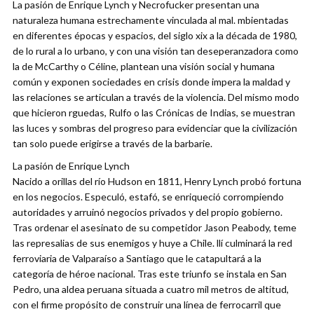
La pasión de Enrique Lynch y Necrofucker presentan una
naturaleza humana estrechamente vinculada al mal. mbientadas
en diferentes épocas y espacios, del siglo xix a la década de 1980,
de lo rural a lo urbano, y con una visión tan deseperanzadora como
la de McCarthy o Céline, plantean una visión social y humana
común y exponen sociedades en crisis donde impera la maldad y
las relaciones se articulan a través de la violencia. Del mismo modo
que hicieron rguedas, Rulfo o las Crónicas de Indias, se muestran
las luces y sombras del progreso para evidenciar que la civilización
tan solo puede erigirse a través de la barbarie.
La pasión de Enrique Lynch
Nacido a orillas del río Hudson en 1811, Henry Lynch probó fortuna
en los negocios. Especuló, estafó, se enriqueció corrompiendo
autoridades y arruinó negocios privados y del propio gobierno.
Tras ordenar el asesinato de su competidor Jason Peabody, teme
las represalias de sus enemigos y huye a Chile. llí culminará la red
ferroviaria de Valparaíso a Santiago que le catapultará a la
categoría de héroe nacional. Tras este triunfo se instala en San
Pedro, una aldea peruana situada a cuatro mil metros de altitud,
con el firme propósito de construir una línea de ferrocarril que