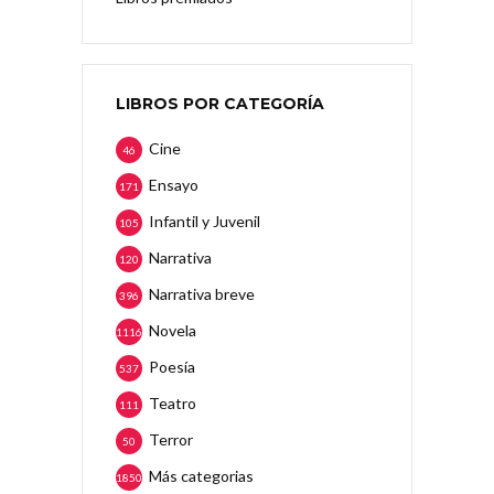
LIBROS POR CATEGORÍA
Cine
46
Ensayo
171
Infantil y Juvenil
105
Narrativa
120
Narrativa breve
396
Novela
1116
Poesía
537
Teatro
111
Terror
50
Más categorias
1850