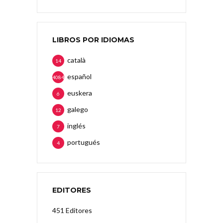
LIBROS POR IDIOMAS
català
14
español
4084
euskera
6
galego
12
inglés
7
portugués
4
EDITORES
451 Editores