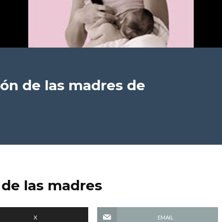
ión de las madres
de
 de las madres
X
EMAIL