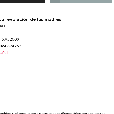
 La revolución de las madres
man
 S.A., 2009
88498674262
añol
pacidad y el apoyo para permanecer disponibles para nuestros