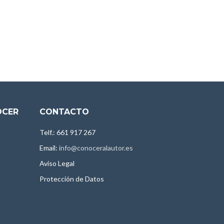
OCER
CONTACTO
Telf.: 661 917 267
Email:
info@conoceralautor.es
Aviso Legal
Protección de Datos