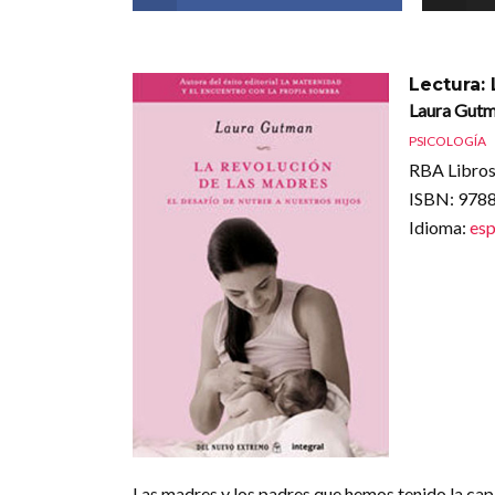
Lectura:
Laura Gut
PSICOLOGÍA
RBA Libros,
ISBN
: 97
Idioma
:
esp
Las madres y los padres que hemos tenido la ca