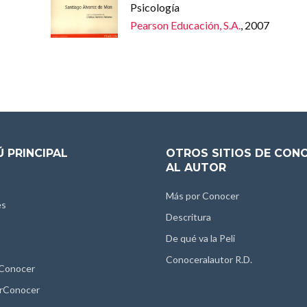
Psicología
Pearson Educación, S.A.
, 2007
 PRINCIPAL
OTROS SITIOS DE CON
AL AUTOR
Más por Conocer
es
Descritura
De qué va la Peli
Conoceralautor R.D.
 Conocer
rConocer