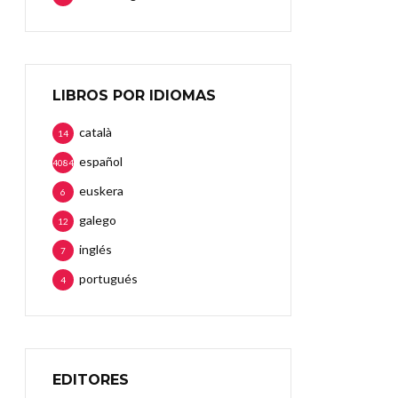
LIBROS POR IDIOMAS
català
14
español
4084
euskera
6
galego
12
inglés
7
portugués
4
EDITORES