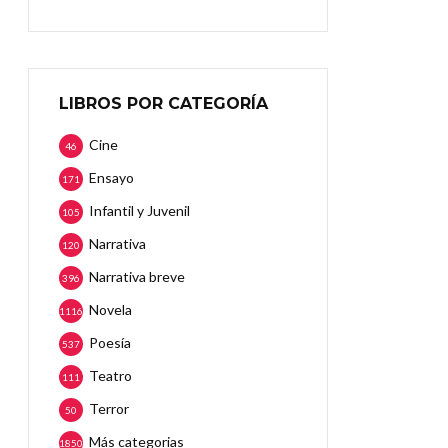
LIBROS POR CATEGORÍA
Cine
46
Ensayo
171
Infantil y Juvenil
105
Narrativa
120
Narrativa breve
396
Novela
1116
Poesía
537
Teatro
111
Terror
50
Más categorias
1850