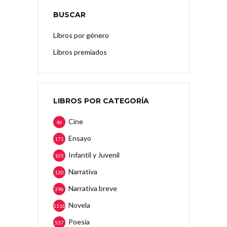
BUSCAR
Libros por género
Libros premiados
LIBROS POR CATEGORÍA
Cine
46
Ensayo
171
Infantil y Juvenil
105
Narrativa
120
Narrativa breve
396
Novela
1116
Poesía
537