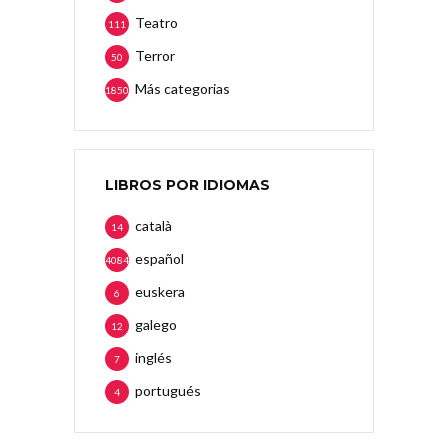
Teatro
111
Terror
50
Más categorias
1850
LIBROS POR IDIOMAS
català
14
español
4084
euskera
6
galego
12
inglés
7
portugués
4