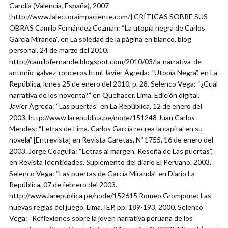
Gandia (Valencia, España), 2007
[http://www.lalectoraimpaciente.com/] CRÍTICAS SOBRE SUS
OBRAS Camilo Fernández Cozman: “La utopía negra de Carlos
García Miranda”, en La soledad de la página en blanco, blog
personal. 24 de marzo del 2010.
http://camilofernande.blogspot.com/2010/03/la-narrativa-de-
antonio-galvez-ronceros.html Javier Ágreda: “Utopía Negra”, en La
República, lunes 25 de enero del 2010, p. 28. Selenco Vega: “¿Cuál
narrativa de los noventa?” en Quehacer. Lima. Edición digital.
Javier Ágreda: “Las puertas” en La República, 12 de enero del
2003. http://www.larepublica.pe/node/151248 Juan Carlos
Mendes: “Letras de Lima. Carlos García recrea la capital en su
novela” [Entrevista] en Revista Caretas, Nº 1755, 16 de enero del
2003. Jorge Coaguila: “Letras al margen. Reseña de Las puertas”,
en Revista Identidades. Suplemento del diario El Peruano. 2003.
Selenco Vega: “Las puertas de García Miranda” en Diario La
República, 07 de febrero del 2003.
http://www.larepublica.pe/node/152615 Romeo Grompone: Las
nuevas reglas del juego. Lima, IEP, pp. 189-193, 2000. Selenco
Vega: “Reflexiones sobre la joven narrativa peruana de los