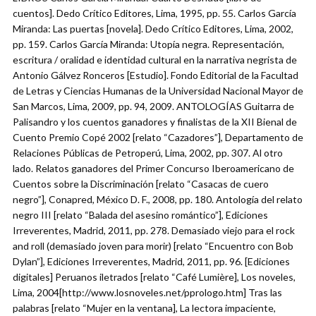
cuentos]. Dedo Crítico Editores, Lima, 1995, pp. 55. Carlos García
Miranda: Las puertas [novela]. Dedo Crítico Editores, Lima, 2002,
pp. 159. Carlos García Miranda: Utopía negra. Representación,
escritura / oralidad e identidad cultural en la narrativa negrista de
Antonio Gálvez Ronceros [Estudio]. Fondo Editorial de la Facultad
de Letras y Ciencias Humanas de la Universidad Nacional Mayor de
San Marcos, Lima, 2009, pp. 94, 2009. ANTOLOGÍAS Guitarra de
Palisandro y los cuentos ganadores y finalistas de la XII Bienal de
Cuento Premio Copé 2002 [relato “Cazadores”], Departamento de
Relaciones Públicas de Petroperú, Lima, 2002, pp. 307. Al otro
lado. Relatos ganadores del Primer Concurso Iberoamericano de
Cuentos sobre la Discriminación [relato “Casacas de cuero
negro”], Conapred, México D. F., 2008, pp. 180. Antología del relato
negro III [relato “Balada del asesino romántico”], Ediciones
Irreverentes, Madrid, 2011, pp. 278. Demasiado viejo para el rock
and roll (demasiado joven para morir) [relato “Encuentro con Bob
Dylan”], Ediciones Irreverentes, Madrid, 2011, pp. 96. [Ediciones
digitales] Peruanos iletrados [relato “Café Lumière], Los noveles,
Lima, 2004[http://www.losnoveles.net/pprologo.htm] Tras las
palabras [relato “Mujer en la ventana], La lectora impaciente,