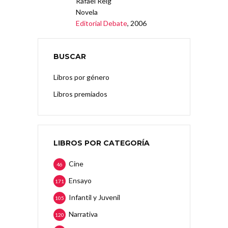
Rafael Reig
Novela
Editorial Debate
, 2006
BUSCAR
Libros por género
Libros premiados
LIBROS POR CATEGORÍA
Cine
46
Ensayo
171
Infantil y Juvenil
105
Narrativa
120