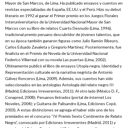
Mayor de San Marcos, de Lima. Ha publicado ensayos y cuentos en
revistas especializadas de España, EE.UU. y el Perú. Hizo su debut
literario en 1992 al ganar el Primer premio en los Juegos Florales
Interuniversitarios de la Universidad Nacional Mayor de San
Marcos con su libro de relatos Cuarto Desnudo (Lima, 1996),
tradicional premio peruano descubridor de jóvenes talentos, que
en su época también ganaron figuras como Julio Ramón Ribeyro,
Carlos Eduado Zavaleta y Gregorio Martínez. Posteriormente, fue
finalista en el Premio de Novela de la Universidad Nacional
Federico Villarreal con su novela Las puertas (Lima, 2002).
Últimamente publicó el libro de ensayos Utopía negra. Identidad y
Representación culturale en la narrativa negrista de Antonio
Gálvez Ronceros (Lima, 2009). Además, sus cuentos han sido
seleccionados en las antologías Antología del relato negro III
(Madrid, Ediciones Irreverentes, 2011); Al otro lado (México D. F.,
Conapred, 2008); Peruanos iletrados (portal de internet Los
Noveles, 2004); y Guitarra de Palisandro (Lima, Ediciones Copé,
2003). A estas distinciones se agrega el haber sido uno de los
premiados en el concurso “IV Premio Sexto Continente de Relato
Negro”, convocado por Ediciones Irreverentes (Madrid, 2011) y