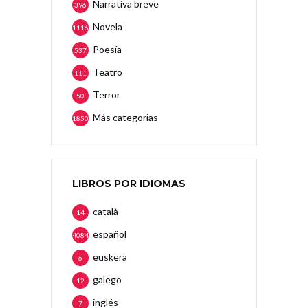
Narrativa breve
396
Novela
1116
Poesía
537
Teatro
111
Terror
50
Más categorias
1850
LIBROS POR IDIOMAS
català
14
español
4084
euskera
6
galego
12
inglés
7