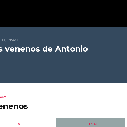
,
NTO
ENSAYO
os venenos
de Antonio
SAYO
venenos
X
EMAIL