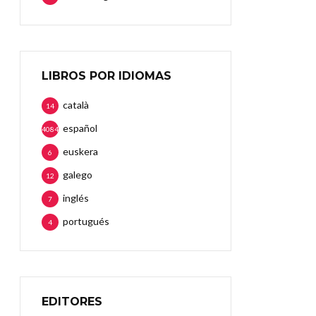
LIBROS POR IDIOMAS
català
14
español
4084
euskera
6
galego
12
inglés
7
portugués
4
EDITORES