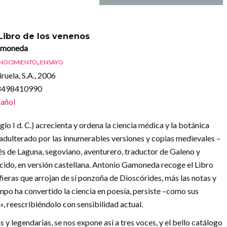
 Libro de los venenos
amoneda
,
ONOCIMIENTO
ENSAYO
ruela, S.A., 2006
88498410990
añol
o I d. C.) acrecienta y ordena la ciencia médica y la botánica
 adulterado por las innumerables versiones y copias medievales –
drés de Laguna, segoviano, aventurero, traductor de Galeno y
quecido, en versión castellana. Antonio Gamoneda recoge el Libro
fieras que arrojan de sí ponzoña de Dioscórides, más las notas y
mpo ha convertido la ciencia en poesía, persiste –como sus
», reescribiéndolo con sensibilidad actual.
s y legendarias, se nos expone así a tres voces, y el bello catálogo