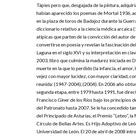
Tàpies pero que, desgajada de la pintura, adquir
habían aparecido los poemas de Mortal 1936, ac
en la plaza de toros de Badajoz durante la Guerra
diccionario relativo a la ciencia médica arcaic
atípicas que parten de la convicción del autor d
convertirse en poesía y revelan la fascinación d
Laguna en el siglo XVI y su interpretación en cl
2003, libro que culmina la madurez iniciada en De
muerte en la que lo perdido (la infancia, el amor, 
vejez con mayor lucidez, con mayor claridad, con 
reunida: (1947-2004), (2004). En 2006 año obtuv
segunda etapa, entre 1979 hasta 1991, fue direc
Francisco Giner de los Ríos bajo los principios 
del Patronato hasta 2007. Se le ha concedido ta
del Principado de Asturias, el Premio “Leteo”, l
Círculo de Bellas Artes. Es Hijo Adoptivo de Leó
Universidad de León. El 20 de abril de 2008 intro