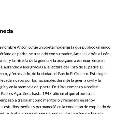
oneda
s
 nombre Antonio, fue un poeta modernista que publicó un único
huérfano de padre, se trasladó con su madre, Amelia Lobón a León.
ror y la miseria de la guerra y la postguerra es recurrente en
, aprendió a leer gracias a la lectura del libro de su padre. El
ero, y ferroviario, de la ciudad: el Barrio El Crucero. Este lugar
levada a cabo por los nacionales durante la guerra civil y la
ogía y en la memoria del poeta. En 1941 comenzó a recibir
os Padres Agustinos hasta 1943, año en el que el poeta se
s empezó a trabajar como meritorio y recadero en el hoy
sus estudios medios y permaneció en la condición de empleado de
ntras trabajaba en el banco tomó contacto y fue parte de la