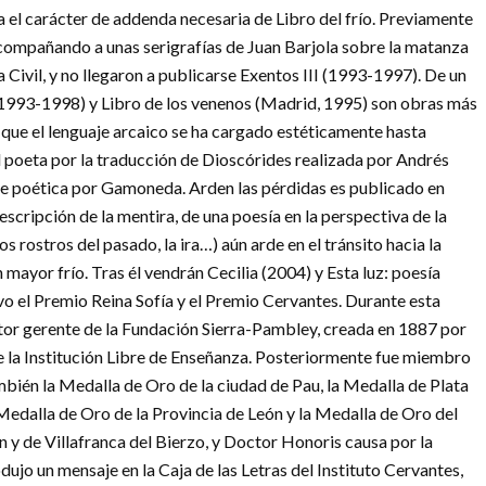
ía el carácter de addenda necesaria de Libro del frío. Previamente
ompañando a unas serigrafías de Juan Barjola sobre la matanza
 Civil, y no llegaron a publicarse Exentos III (1993-1997). De un
a (1993-1998) y Libro de los venenos (Madrid, 1995) son obras más
e que el lenguaje arcaico se ha cargado estéticamente hasta
el poeta por la traducción de Dioscórides realizada por Andrés
ave poética por Gamoneda. Arden las pérdidas es publicado en
scripción de la mentira, de una poesía en la perspectiva de la
los rostros del pasado, la ira…) aún arde en el tránsito hacia la
mayor frío. Tras él vendrán Cecilia (2004) y Esta luz: poesía
o el Premio Reina Sofía y el Premio Cervantes. Durante esta
tor gerente de la Fundación Sierra-Pambley, creada en 1887 por
de la Institución Libre de Enseñanza. Posteriormente fue miembro
mbién la Medalla de Oro de la ciudad de Pau, la Medalla de Plata
a Medalla de Oro de la Provincia de León y la Medalla de Oro del
n y de Villafranca del Bierzo, y Doctor Honoris causa por la
dujo un mensaje en la Caja de las Letras del Instituto Cervantes,