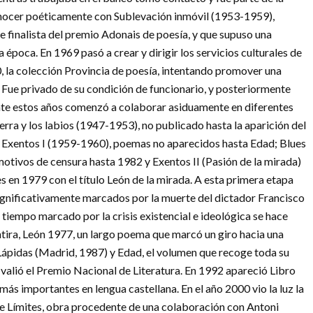
 conocer poéticamente con Sublevación inmóvil (1953-1959),
 finalista del premio Adonais de poesía, y que supuso una
la época. En 1969 pasó a crear y dirigir los servicios culturales de
70, la colección Provincia de poesía, intentando promover una
a. Fue privado de su condición de funcionario, y posteriormente
ante estos años comenzó a colaborar asiduamente en diferentes
ierra y los labios (1947-1953), no publicado hasta la aparición del
 Exentos I (1959-1960), poemas no aparecidos hasta Edad; Blues
otivos de censura hasta 1982 y Exentos II (Pasión de la mirada)
 en 1979 con el título León de la mirada. A esta primera etapa
 significativamente marcados por la muerte del dictador Francisco
a tiempo marcado por la crisis existencial e ideológica se hace
ntira, León 1977, un largo poema que marcó un giro hacia una
Lápidas (Madrid, 1987) y Edad, el volumen que recoge toda su
e valió el Premio Nacional de Literatura. En 1992 apareció Libro
más importantes en lengua castellana. En el año 2000 vio la luz la
o de Límites, obra procedente de una colaboración con Antoni