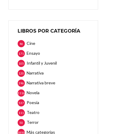
LIBROS POR CATEGORÍA
Cine
46
Ensayo
171
Infantil y Juvenil
105
Narrativa
120
Narrativa breve
396
Novela
1116
Poesía
537
Teatro
111
Terror
50
Más categorias
1850