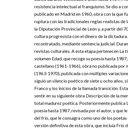
resistencia intelectual al franquismo. Se dio a
publicado en Madrid en 1960, obra con la que fue
ruptura con las tradicionales reglas realistas de 
la Diputación Provincial de León y, a partir del 
cultura progresista con el dinero de la dictadur
recontratado, mediante sentencia judicial. Dur
revistas culturales. A esta etapa pertenecen La t
volumen Edad, que recoge su poesía hasta 1987;
castellano (1961-1966), obra no publicada por m
(1963-1970), publicada con múltiples variaciones
siguió un silencio poético de siete u ocho años,
Franco y los inicios de la llamada transición. Est
sentir en su siguiente obra Descripción de la me
total madurez poética. Posteriormente publica 
poesía hasta 1987, revisada por el autor, y que l
del frío, que le consagra como uno de los poetas 
versión definitiva de esta obra, que incluía Frí