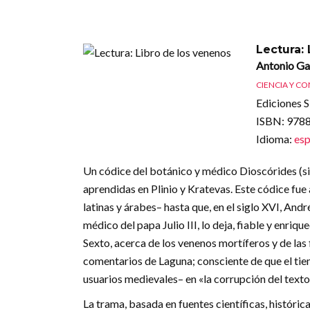
Lectura:
Antonio G
CIENCIA Y C
Ediciones Si
ISBN
: 97
Idioma
:
esp
Un códice del botánico y médico Dioscórides (sigl
aprendidas en Plinio y Kratevas. Este códice fue
latinas y árabes– hasta que, en el siglo XVI, An
médico del papa Julio III, lo deja, fiable y enri
Sexto, acerca de los venenos mortíferos y de las 
comentarios de Laguna; consciente de que el tie
usuarios medievales– en «la corrupción del texto
La trama, basada en fuentes científicas, histórica