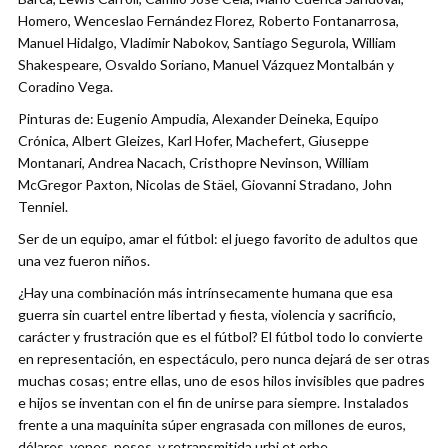
Homero, Wenceslao Fernández Florez, Roberto Fontanarrosa,
Manuel Hidalgo, Vladimir Nabokov, Santiago Segurola, William
Shakespeare, Osvaldo Soriano, Manuel Vázquez Montalbán y
Coradino Vega.
Pinturas de: Eugenio Ampudia, Alexander Deineka, Equipo
Crónica, Albert Gleizes, Karl Hofer, Machefert, Giuseppe
Montanari, Andrea Nacach, Cristhopre Nevinson, William
McGregor Paxton, Nicolas de Stäel, Giovanni Stradano, John
Tenniel.
Ser de un equipo, amar el fútbol: el juego favorito de adultos que
una vez fueron niños.
¿Hay una combinación más intrínsecamente humana que esa
guerra sin cuartel entre libertad y fiesta, violencia y sacrificio,
carácter y frustración que es el fútbol? El fútbol todo lo convierte
en representación, en espectáculo, pero nunca dejará de ser otras
muchas cosas; entre ellas, uno de esos hilos invisibles que padres
e hijos se inventan con el fin de unirse para siempre. Instalados
frente a una maquinita súper engrasada con millones de euros,
dólares, yenes, pesos, y retransmitida urbi et orbe.