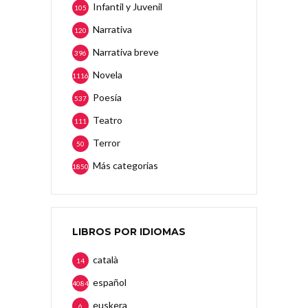
Infantil y Juvenil
105
Narrativa
120
Narrativa breve
396
Novela
1116
Poesía
537
Teatro
111
Terror
50
Más categorias
1850
LIBROS POR IDIOMAS
català
14
español
4084
euskera
6