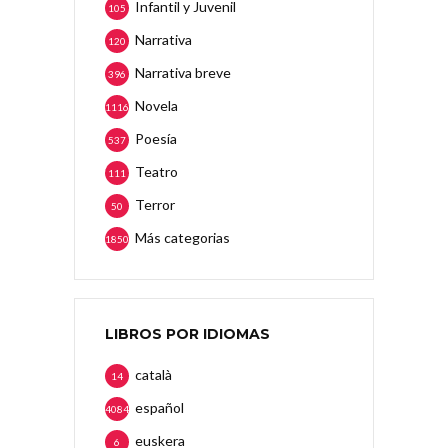
Infantil y Juvenil
105
Narrativa
120
Narrativa breve
396
Novela
1116
Poesía
537
Teatro
111
Terror
50
Más categorias
1850
LIBROS POR IDIOMAS
català
14
español
4084
euskera
6