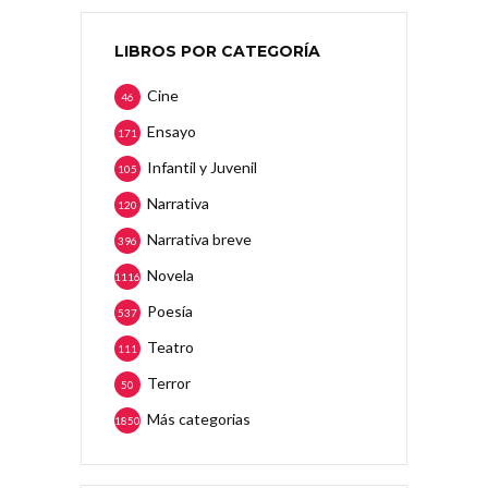
LIBROS POR CATEGORÍA
Cine
46
Ensayo
171
Infantil y Juvenil
105
Narrativa
120
Narrativa breve
396
Novela
1116
Poesía
537
Teatro
111
Terror
50
Más categorias
1850