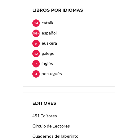
LIBROS POR IDIOMAS
català
14
español
4084
euskera
6
galego
12
inglés
7
portugués
4
EDITORES
451 Editores
Círculo de Lectores
Cuadernos del laberinto