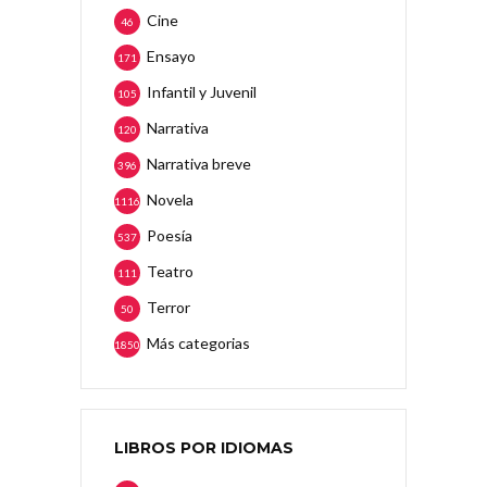
Cine
46
Ensayo
171
Infantil y Juvenil
105
Narrativa
120
Narrativa breve
396
Novela
1116
Poesía
537
Teatro
111
Terror
50
Más categorias
1850
LIBROS POR IDIOMAS