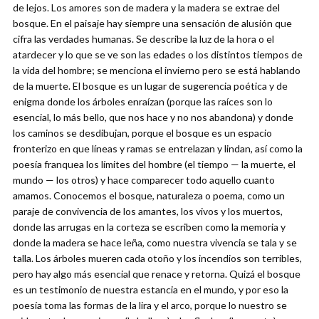
de lejos. Los amores son de madera y la madera se extrae del
bosque. En el paisaje hay siempre una sensación de alusión que
cifra las verdades humanas. Se describe la luz de la hora o el
atardecer y lo que se ve son las edades o los distintos tiempos de
la vida del hombre; se menciona el invierno pero se está hablando
de la muerte. El bosque es un lugar de sugerencia poética y de
enigma donde los árboles enraízan (porque las raíces son lo
esencial, lo más bello, que nos hace y no nos abandona) y donde
los caminos se desdibujan, porque el bosque es un espacio
fronterizo en que líneas y ramas se entrelazan y lindan, así como la
poesía franquea los límites del hombre (el tiempo — la muerte, el
mundo — los otros) y hace comparecer todo aquello cuanto
amamos. Conocemos el bosque, naturaleza o poema, como un
paraje de convivencia de los amantes, los vivos y los muertos,
donde las arrugas en la corteza se escriben como la memoria y
donde la madera se hace leña, como nuestra vivencia se tala y se
talla. Los árboles mueren cada otoño y los incendios son terribles,
pero hay algo más esencial que renace y retorna. Quizá el bosque
es un testimonio de nuestra estancia en el mundo, y por eso la
poesía toma las formas de la lira y el arco, porque lo nuestro se