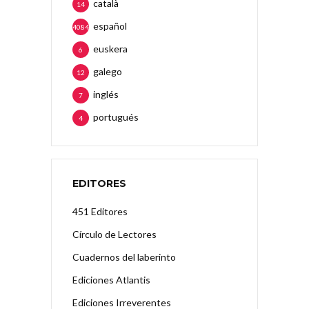
català
14
español
4084
euskera
6
galego
12
inglés
7
portugués
4
EDITORES
451 Editores
Círculo de Lectores
Cuadernos del laberinto
Ediciones Atlantis
Ediciones Irreverentes