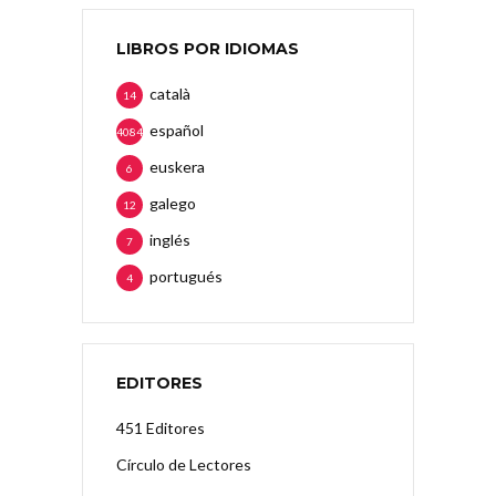
LIBROS POR IDIOMAS
català
14
español
4084
euskera
6
galego
12
inglés
7
portugués
4
EDITORES
451 Editores
Círculo de Lectores