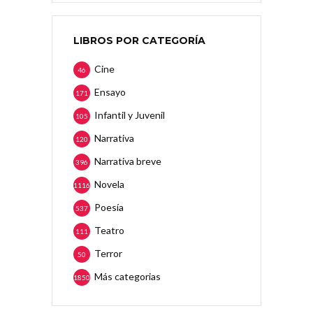
LIBROS POR CATEGORÍA
Cine
46
Ensayo
171
Infantil y Juvenil
105
Narrativa
120
Narrativa breve
396
Novela
1116
Poesía
537
Teatro
111
Terror
50
Más categorias
1850