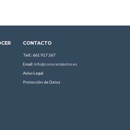
OCER
CONTACTO
Telf.: 661 917 267
Email:
info@conoceralautor.es
Aviso Legal
Protección de Datos