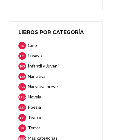
LIBROS POR CATEGORÍA
Cine
46
Ensayo
171
Infantil y Juvenil
105
Narrativa
120
Narrativa breve
396
Novela
1116
Poesía
537
Teatro
111
Terror
50
Más categorias
1850