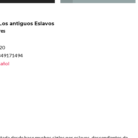
 Los antiguos Eslavos
res
020
8849171494
añol
bitada desde hace muchos siglos por eslavos, descendientes de