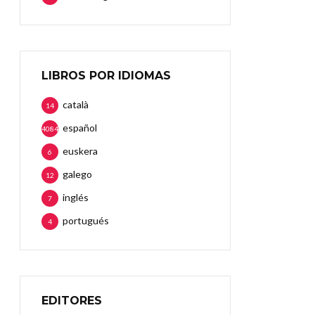
LIBROS POR IDIOMAS
català
14
español
4084
euskera
6
galego
12
inglés
7
portugués
4
EDITORES