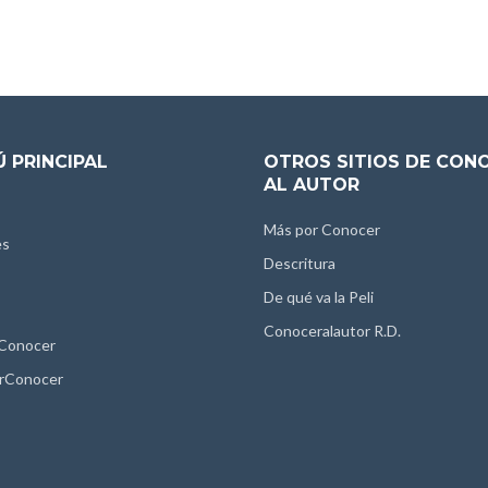
 PRINCIPAL
OTROS SITIOS DE CON
AL AUTOR
Más por Conocer
es
Descritura
De qué va la Peli
Conoceralautor R.D.
 Conocer
rConocer