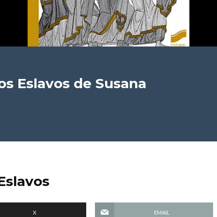
os Eslavos
de Susana
Eslavos
X
EMAIL