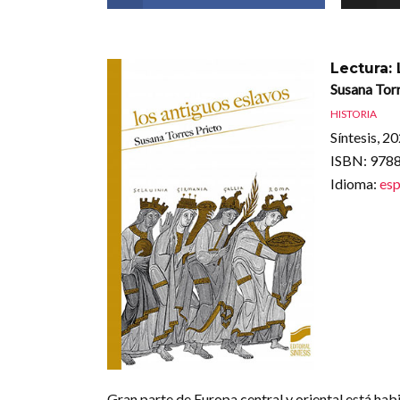
Lectura:
Susana Tor
HISTORIA
Síntesis, 2
ISBN
: 97
Idioma
:
esp
Gran parte de Europa central y oriental está ha