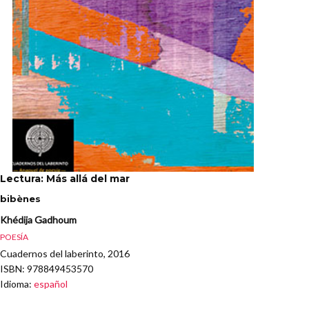
Lectura: Más allá del mar
bibènes
Khédija Gadhoum
POESÍA
Cuadernos del laberinto, 2016
ISBN
: 978849453570
Idioma
:
español