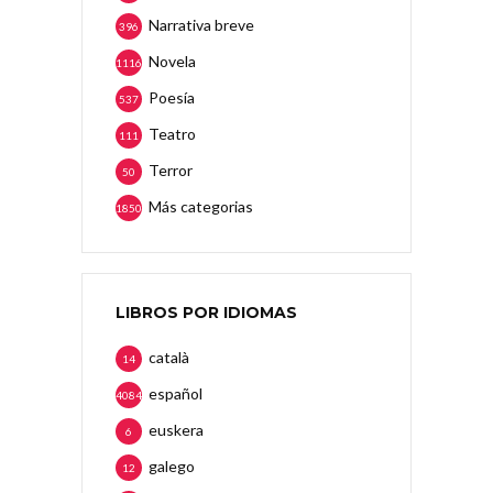
Narrativa breve
396
Novela
1116
Poesía
537
Teatro
111
Terror
50
Más categorias
1850
LIBROS POR IDIOMAS
català
14
español
4084
euskera
6
galego
12