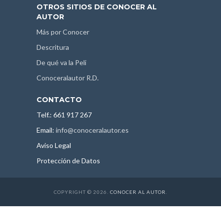
OTROS SITIOS DE CONOCER AL
AUTOR
Más por Conocer
Descritura
De qué va la Peli
Conoceralautor R.D.
CONTACTO
Telf.: 661 917 267
Email:
info@conoceralautor.es
Aviso Legal
Protección de Datos
COPYRIGHT © 2026.
CONOCER AL AUTOR
.