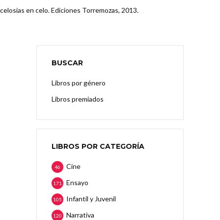
celosías en celo. Ediciones Torremozas, 2013.
BUSCAR
Libros por género
Libros premiados
LIBROS POR CATEGORÍA
Cine
46
Ensayo
171
Infantil y Juvenil
105
Narrativa
120