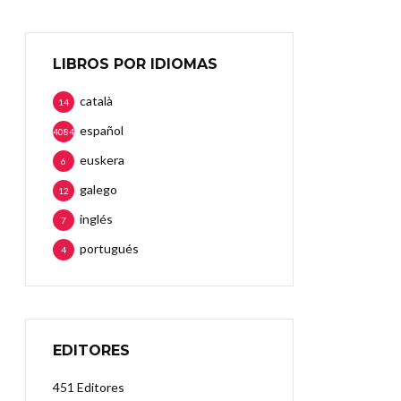
LIBROS POR IDIOMAS
català
14
español
4084
euskera
6
galego
12
inglés
7
portugués
4
EDITORES
451 Editores