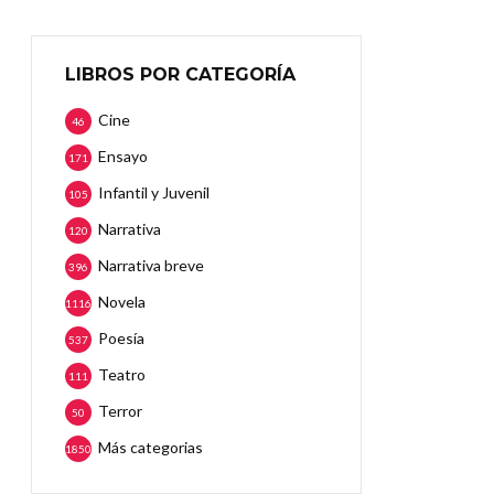
LIBROS POR CATEGORÍA
Cine
46
Ensayo
171
Infantil y Juvenil
105
Narrativa
120
Narrativa breve
396
Novela
1116
Poesía
537
Teatro
111
Terror
50
Más categorias
1850