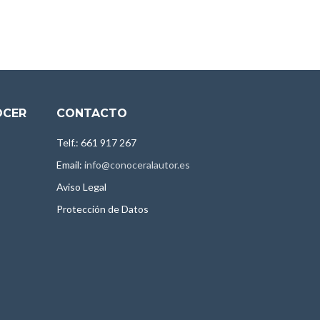
OCER
CONTACTO
Telf.: 661 917 267
Email:
info@conoceralautor.es
Aviso Legal
Protección de Datos