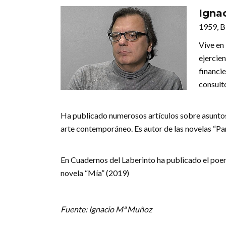
Igna
1959, B
Vive en
ejercie
financie
consult
Ha publicado numerosos artículos sobre asuntos
arte contemporáneo. Es autor de las novelas “Par
En Cuadernos del Laberinto ha publicado el poemar
novela “Mía” (2019)
Fuente: Ignacio Mª Muñoz