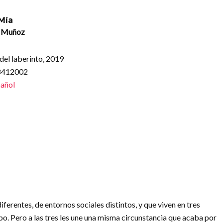
Mía
ª Muñoz
del laberinto, 2019
8412002
añol
iferentes, de entornos sociales distintos, y que viven en tres
po. Pero a las tres les une una misma circunstancia que acaba por