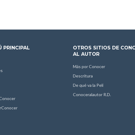
 PRINCIPAL
OTROS SITIOS DE CON
AL AUTOR
Más por Conocer
es
Descritura
De qué va la Peli
Conoceralautor R.D.
 Conocer
rConocer