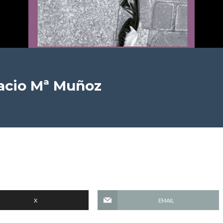
acio Mª Muñoz
X
EMAIL