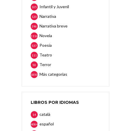
Infantil y Juvenil
105
Narrativa
120
Narrativa breve
396
Novela
1116
Poesía
537
Teatro
111
Terror
50
Más categorias
1850
LIBROS POR IDIOMAS
català
14
español
4084