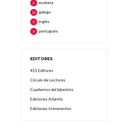
euskera
6
galego
12
inglés
7
portugués
4
EDITORES
451 Editores
Círculo de Lectores
Cuadernos del laberinto
Ediciones Atlantis
Ediciones Irreverentes