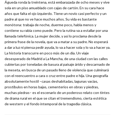
Águeda ronda la treintena, está embarazada de ocho meses y vive
sola en un piso amueblado con cajas de cartón. En su cara hace
años que falta el ojo izquierdo. Tiene un novio casi perfecto y un
padre al que no ve hace muchos años. Su vida es bastante
monótona: trabaja de noche, duerme poco, habla menos y
contiene su rabia como puede. Pero la rutina va a estallar por una
llamada telefónica. La mujer decide, y así lo proclama desde la
primera frase de la novela, que va a matar a su padre. No esperará
a dar a luz ni piensa pedir ayuda, lo va a hacer sola y lo va a hacer ya.
La historia transcurre en poco más de un día. Un viaje
desesperado de Madrid a La Mancha, de una ciudad con las calles
cubiertas por toneladas de basura al paisaje árido y descarnado de
la meseta, en busca de un pasado lleno de violencia que culminará
con el reencuentro a cara o cruz entre padre e hija. Una geografía
absolutamente hostil –casas deshabitadas, lagunas vacías,
prostíbulos en horas bajas, cementerios en obras y piedras,
muchas piedras– es el escenario de un poderoso relato con tintes
de drama rural en el que se citan el tremendismo, cierta estética
de western y el fondo intemporal de la tragedia clásica.