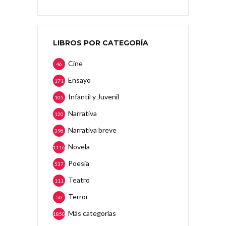
LIBROS POR CATEGORÍA
Cine
46
Ensayo
171
Infantil y Juvenil
105
Narrativa
120
Narrativa breve
396
Novela
1116
Poesía
537
Teatro
111
Terror
50
Más categorias
1850