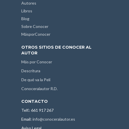
Autores
Libros
Blog
Sobre Conocer
MásporConocer
OTROS SITIOS DE CONOCER AL
AUTOR
Más por Conocer
Descritura
De qué va la Peli
Conoceralautor R.D.
CONTACTO
Telf.: 661 917 267
Email:
info@conoceralautor.es
Aviso Legal