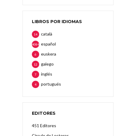
LIBROS POR IDIOMAS
català
14
español
4084
euskera
6
galego
12
inglés
7
portugués
4
EDITORES
451 Editores
Círculo de Lectores