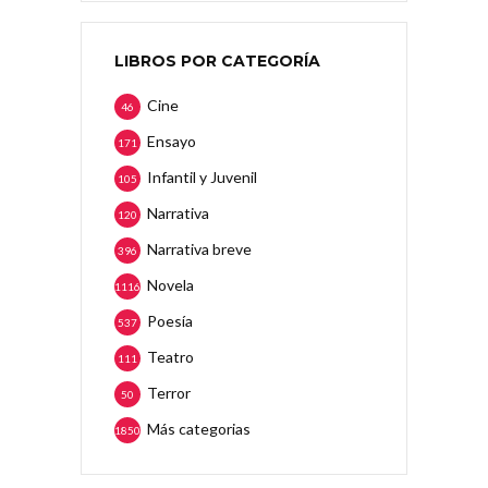
LIBROS POR CATEGORÍA
Cine
46
Ensayo
171
Infantil y Juvenil
105
Narrativa
120
Narrativa breve
396
Novela
1116
Poesía
537
Teatro
111
Terror
50
Más categorias
1850