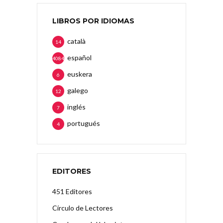
LIBROS POR IDIOMAS
català
14
español
4084
euskera
6
galego
12
inglés
7
portugués
4
EDITORES
451 Editores
Círculo de Lectores