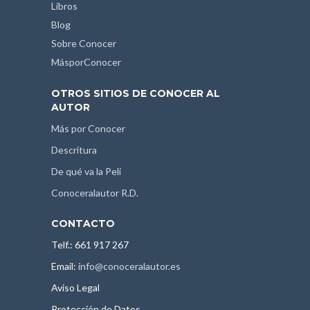
Libros
Blog
Sobre Conocer
MásporConocer
OTROS SITIOS DE CONOCER AL
AUTOR
Más por Conocer
Descritura
De qué va la Peli
Conoceralautor R.D.
CONTACTO
Telf.: 661 917 267
Email:
info@conoceralautor.es
Aviso Legal
Protección de Datos