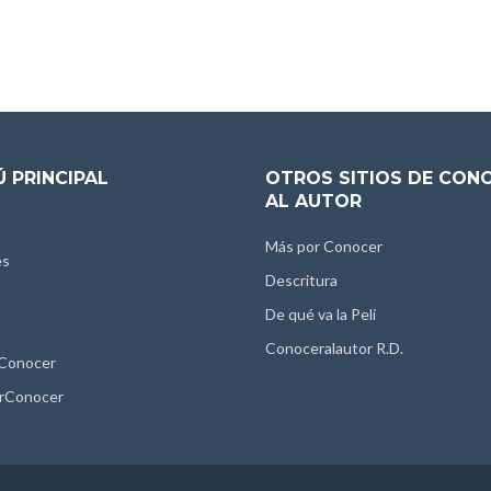
 PRINCIPAL
OTROS SITIOS DE CON
AL AUTOR
Más por Conocer
es
Descritura
De qué va la Peli
Conoceralautor R.D.
 Conocer
rConocer