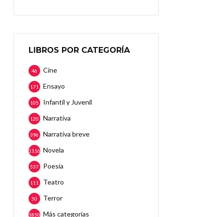
LIBROS POR CATEGORÍA
Cine
46
Ensayo
171
Infantil y Juvenil
105
Narrativa
120
Narrativa breve
396
Novela
1116
Poesía
537
Teatro
111
Terror
50
Más categorias
1850