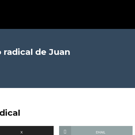
 radical
de Juan
dical
X
EMAIL