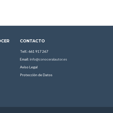
OCER
CONTACTO
Telf.: 661 917 267
Email:
info@conoceralautor.es
Aviso Legal
Protección de Datos