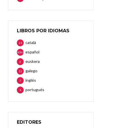
LIBROS POR IDIOMAS
català
14
español
4084
euskera
6
galego
12
inglés
7
portugués
4
EDITORES