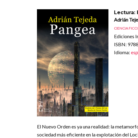
Lectura:
Adrián Tej
CIENCIA FICC
Ediciones I
ISBN
: 97
Idioma
:
esp
El Nuevo Orden es ya una realidad: la metamorfosis
sociedad más eficiente en la explotación del Lo