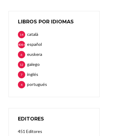
LIBROS POR IDIOMAS
català
14
español
4084
euskera
6
galego
12
inglés
7
portugués
4
EDITORES
451 Editores