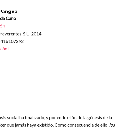
 Pangea
eda Cano
IÓN
rreverentes, S.L., 2014
88416107292
añol
 social ha finalizado, y por ende el fin de la génesis de la
cker que jamás haya existido. Como consecuencia de ello,
los