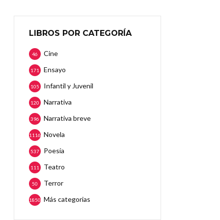
LIBROS POR CATEGORÍA
Cine
46
Ensayo
171
Infantil y Juvenil
105
Narrativa
120
Narrativa breve
396
Novela
1116
Poesía
537
Teatro
111
Terror
50
Más categorias
1850