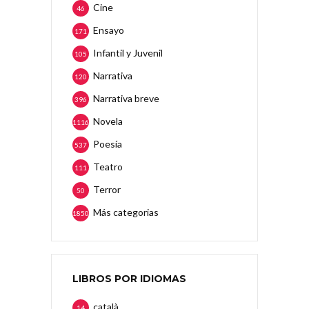
Cine
46
Ensayo
171
Infantil y Juvenil
105
Narrativa
120
Narrativa breve
396
Novela
1116
Poesía
537
Teatro
111
Terror
50
Más categorias
1850
LIBROS POR IDIOMAS
català
14