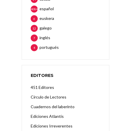
español
4084
euskera
6
galego
12
inglés
7
portugués
4
EDITORES
451 Editores
Círculo de Lectores
Cuadernos del laberinto
Ediciones Atlantis
Ediciones Irreverentes