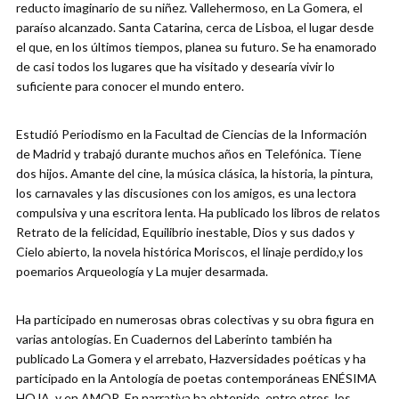
reducto imaginario de su niñez. Vallehermoso, en La Gomera, el
paraíso alcanzado. Santa Catarina, cerca de Lisboa, el lugar desde
el que, en los últimos tiempos, planea su futuro. Se ha enamorado
de casi todos los lugares que ha visitado y desearía vivir lo
suficiente para conocer el mundo entero.
Estudió Periodismo en la Facultad de Ciencias de la Información
de Madrid y trabajó durante muchos años en Telefónica. Tiene
dos hijos. Amante del cine, la música clásica, la historia, la pintura,
los carnavales y las discusiones con los amigos, es una lectora
compulsiva y una escritora lenta. Ha publicado los libros de relatos
Retrato de la felicidad, Equilibrio inestable, Dios y sus dados y
Cielo abierto, la novela histórica Moriscos, el linaje perdido,y los
poemarios Arqueología y La mujer desarmada.
Ha participado en numerosas obras colectivas y su obra figura en
varias antologías. En Cuadernos del Laberinto también ha
publicado La Gomera y el arrebato, Hazversidades poéticas y ha
participado en la Antología de poetas contemporáneas ENÉSIMA
HOJA. y en AMOR. En narrativa ha obtenido, entre otros, los