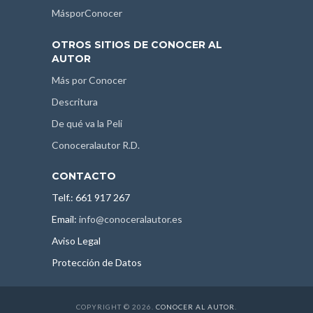
MásporConocer
OTROS SITIOS DE CONOCER AL
AUTOR
Más por Conocer
Descritura
De qué va la Peli
Conoceralautor R.D.
CONTACTO
Telf.: 661 917 267
Email:
info@conoceralautor.es
Aviso Legal
Protección de Datos
COPYRIGHT © 2026.
CONOCER AL AUTOR
.