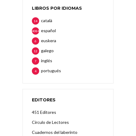
LIBROS POR IDIOMAS
català
14
español
4084
euskera
6
galego
12
inglés
7
portugués
4
EDITORES
451 Editores
Círculo de Lectores
Cuadernos del laberinto