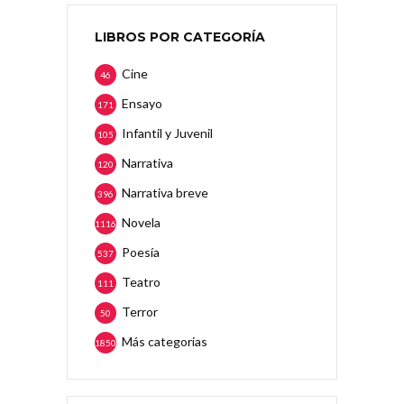
LIBROS POR CATEGORÍA
Cine
46
Ensayo
171
Infantil y Juvenil
105
Narrativa
120
Narrativa breve
396
Novela
1116
Poesía
537
Teatro
111
Terror
50
Más categorias
1850