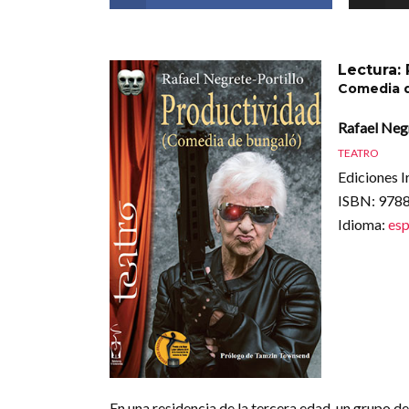
Lectura:
Comedia 
Rafael Negr
TEATRO
Ediciones I
ISBN
: 97
Idioma
:
esp
En una residencia de la tercera edad, un grupo d