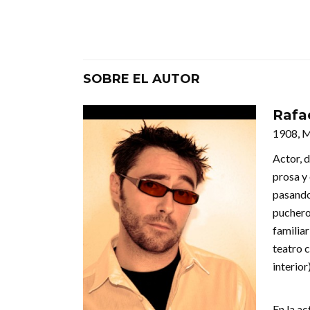
SOBRE EL AUTOR
Rafae
1908, 
Actor, 
prosa y
pasando
puchero
familia
teatro 
interior
En la ac