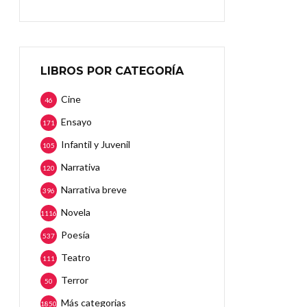
LIBROS POR CATEGORÍA
Cine
46
Ensayo
171
Infantil y Juvenil
105
Narrativa
120
Narrativa breve
396
Novela
1116
Poesía
537
Teatro
111
Terror
50
Más categorias
1850