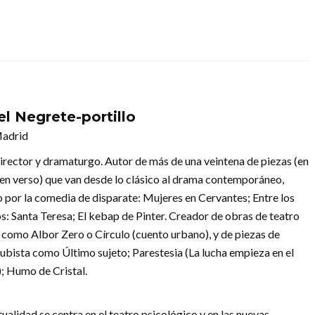
l Negrete-portillo
Madrid
director y dramaturgo. Autor de más de una veintena de piezas (en
 en verso) que van desde lo clásico al drama contemporáneo,
 por la comedia de disparate: Mujeres en Cervantes; Entre los
s: Santa Teresa; El kebap de Pinter. Creador de obras de teatro
r como Albor Zero o Círculo (cuento urbano), y de piezas de
cubista como Último sujeto; Parestesia (La lucha empieza en el
); Humo de Cristal.
tualidad se centra en el teatro psicológico y en las nuevas