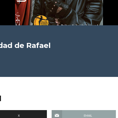
idad
de Rafael
d
X
EMAIL