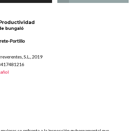
 Productividad
de bungaló
ete-Portillo
rreverentes, S.L., 2019
88417481216
añol
e mujeres se enfrenta a la inspección gubernamental que