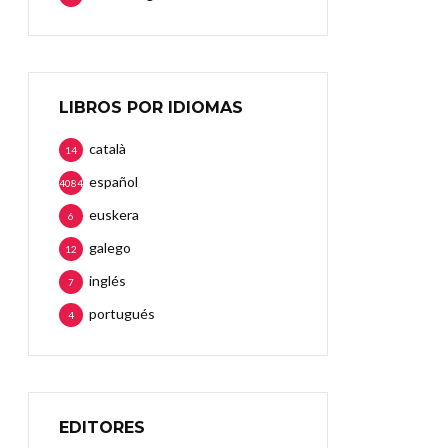
LIBROS POR IDIOMAS
català
14
español
4084
euskera
6
galego
12
inglés
7
portugués
4
EDITORES