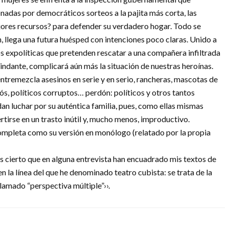
onadas por democráticos sorteos a la pajita más corta, las
jores recursos? para defender su verdadero hogar. Todo se
, llega una futura huésped con intenciones poco claras. Unido a
dos expolíticas que pretenden rescatar a una compañera infiltrada
lindante, complicará aún más la situación de nuestras heroínas.
tremezcla asesinos en serie y en serio, rancheras, mascotas de
ós, políticos corruptos… perdón: políticos y otros tantos
dan luchar por su auténtica familia, pues, como ellas mismas
tirse en un trasto inútil y, mucho menos, improductivo.
completa como su versión en monólogo (relatado por la propia
es cierto que en alguna entrevista han encuadrado mis textos de
 la línea del que he denominado teatro cubista: se trata de la
lamado “perspectiva múltiple”››.