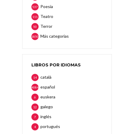
Poesía
537
Teatro
111
Terror
50
Más categorias
1850
LIBROS POR IDIOMAS
català
14
español
4084
euskera
6
galego
12
inglés
7
portugués
4