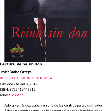
Lectura: Reina sin don
Javier Bodas Ortega
,
,
BIENESTAR SOCIAL
INTRIGA
NOVELA
Ediciones Atlantis, 2012
ISBN
: 9788415449515
Idioma
:
español
Adora Fernández trabaja en uno de los centros para disminuidos
físicos y psíquicos que una importante fundación benéfica tiene