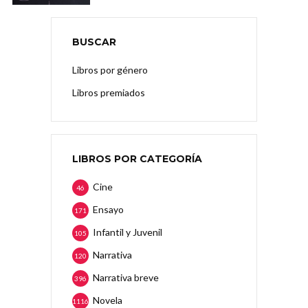
BUSCAR
Libros por género
Libros premiados
LIBROS POR CATEGORÍA
Cine
46
Ensayo
171
Infantil y Juvenil
105
Narrativa
120
Narrativa breve
396
Novela
1116