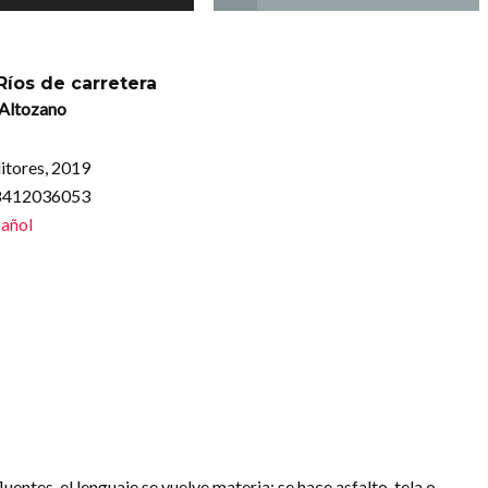
Ríos de carretera
 Altozano
itores, 2019
88412036053
añol
luentes, el lenguaje se vuelve materia; se hace asfalto, tela o