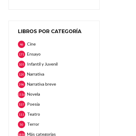
LIBROS POR CATEGORÍA
Cine
46
Ensayo
171
Infantil y Juvenil
105
Narrativa
120
Narrativa breve
396
Novela
1116
Poesía
537
Teatro
111
Terror
50
Más categorias
1850