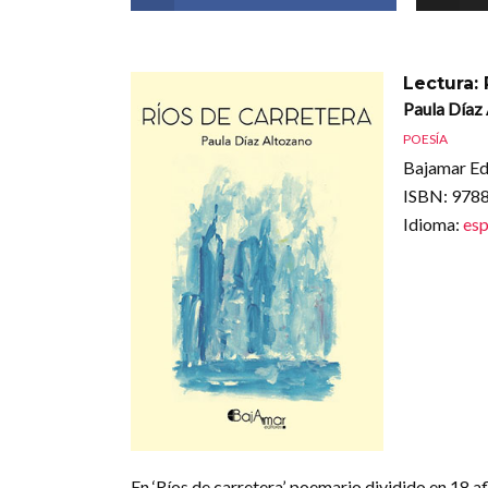
Lectura: 
Paula Díaz
POESÍA
Bajamar Ed
ISBN
: 97
Idioma
:
esp
En ‘Ríos de carretera’, poemario dividido en 18 af