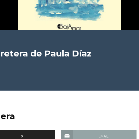
rretera
de Paula Díaz
tera
X
EMAIL