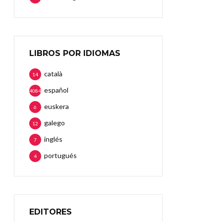
LIBROS POR IDIOMAS
català
14
español
4084
euskera
6
galego
12
inglés
7
portugués
4
EDITORES