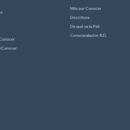
Más por Conocer
es
Descritura
De qué va la Peli
Conoceralautor R.D.
 Conocer
rConocer