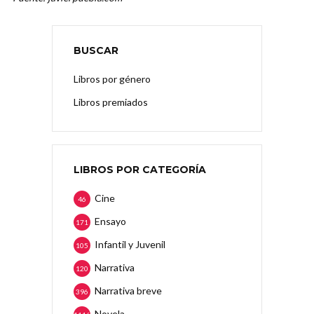
BUSCAR
Libros por género
Libros premiados
LIBROS POR CATEGORÍA
Cine
46
Ensayo
171
Infantil y Juvenil
105
Narrativa
120
Narrativa breve
396
Novela