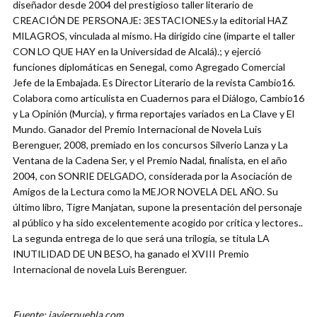
diseñador desde 2004 del prestigioso taller literario de
CREACIÓN DE PERSONAJE: 3ESTACIONES.y la editorial HAZ
MILAGROS, vinculada al mismo. Ha dirigido cine (imparte el taller
CON LO QUE HAY en la Universidad de Alcalá).; y ejerció
funciones diplomáticas en Senegal, como Agregado Comercial
Jefe de la Embajada. Es Director Literario de la revista Cambio16.
Colabora como articulista en Cuadernos para el Diálogo, Cambio16
y La Opinión (Murcia), y firma reportajes variados en La Clave y El
Mundo. Ganador del Premio Internacional de Novela Luis
Berenguer, 2008, premiado en los concursos Silverio Lanza y La
Ventana de la Cadena Ser, y el Premio Nadal, finalista, en el año
2004, con SONRIE DELGADO, considerada por la Asociación de
Amigos de la Lectura como la MEJOR NOVELA DEL AÑO. Su
último libro, Tigre Manjatan, supone la presentación del personaje
al público y ha sido excelentemente acogido por crítica y lectores..
La segunda entrega de lo que será una trilogía, se titula LA
INUTILIDAD DE UN BESO, ha ganado el XVIII Premio
Internacional de novela Luis Berenguer.
Fuente: javierpuebla.com