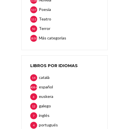
1116
Poesía
537
Teatro
111
Terror
50
Más categorias
1850
LIBROS POR IDIOMAS
català
14
español
4084
euskera
6
galego
12
inglés
7
portugués
4